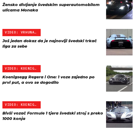
Žensko divljanje švedskim superautomobilom
ulicama Monaka
VIDEO: VRHUNAC SUPER AUT…
Još jedan dokaz da je najnoviji švedski trkač
liga za sebe
VIDEO: KOENIGSEGG DUO
Koenigsegg Regera i One: 1 voze zajedno po
prvi put, a ovo se dogodilo
VIDEO: KOENIGSEGG SPA-FR…
Bivši vozač Formule 1 tjera švedski stroj s preko
1000 konja