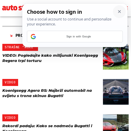
PRONAĐENO 12 REZULTATA ZA TAG “
KOENIGSEGG
”
Sign in with Google
STRAŠNE "MUKE"
VIDEO: Pogledajte kako milijunski Koenigsegg
Regera trpi torturu
VIDEO
Koenigsegg Agera RS: Najbrži automobil na
svijetu s trona skinuo Bugatti
VIDEO
Rekordi padaju: Kako se nadmeću Bugatti i