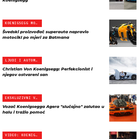
Koenigsegg
KOENIGSEGG MOTORCYCLE CO…
Švedski proizvođač superauta napravio
motocikl po mjeri za Batmana
LJUDI I AUTOMOBILI
Christian Von Koenigsegg: Perfekcionist i
njegov ostvareni san
EKSKLUZIVNI VIDEO IZ ŽEN…
Vozač Koenigsegga Agera "slučajno" zalutao u
halu i tražio pomoć
VIDEO: KOENIGSEGG I PROF…