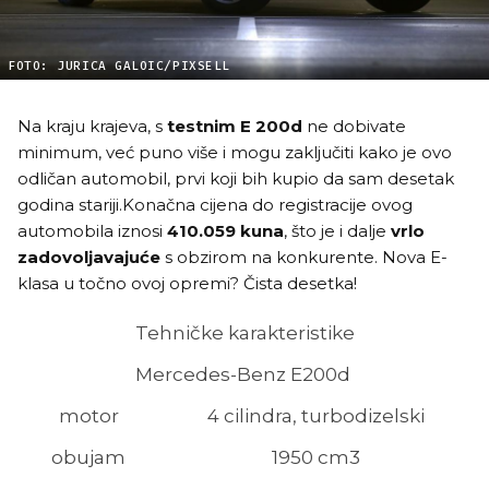
FOTO: JURICA GALOIC/PIXSELL
Na kraju krajeva, s
testnim
E 200d
ne dobivate
minimum, već puno više i mogu zaključiti kako je ovo
odličan automobil, prvi koji bih kupio da sam desetak
godina stariji.Konačna cijena do registracije ovog
automobila iznosi
410.059 kuna
, što je i dalje
vrlo
zadovoljavajuće
s obzirom na konkurente. Nova E-
klasa u točno ovoj opremi? Čista desetka!
Tehničke karakteristike
Mercedes-Benz E200d
motor
4 cilindra, turbodizelski
obujam
1950 cm3