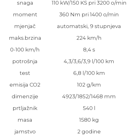
snaga
110 kW/150 KS pri 3200 o/min
moment
360 Nm pri 1400 o/min
mjenjač
automatski, 9 stupnjeva
maks.brzina
224 km/h
0-100 km/h
8,4 s
potrošnja
4,3/3,6/3,9 l/100 km
test
6,8 l/100 km
emisija CO2
102 g/km
dimenzije
4923/1852/1468 mm
prtljažnik
540 l
masa
1580 kg
jamstvo
2 godine