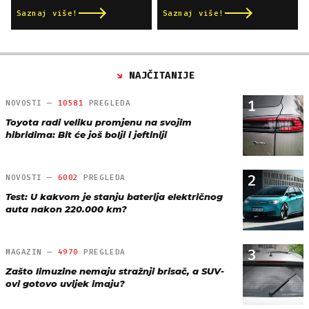
Saznaj više!
Saznaj više!
NAJČITANIJE
1
NOVOSTI —
10581
PREGLEDA
Toyota radi veliku promjenu na svojim
hibridima: Bit će još bolji i jeftiniji
2
NOVOSTI —
6002
PREGLEDA
Test: U kakvom je stanju baterija električnog
auta nakon 220.000 km?
3
MAGAZIN —
4970
PREGLEDA
Zašto limuzine nemaju stražnji brisač, a SUV-
ovi gotovo uvijek imaju?