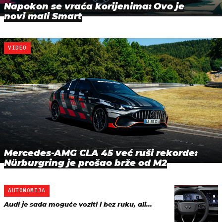
Napokon se vraća korijenima: Ovo je
novi mali Smart
VIDEO
Mercedes-AMG CLA 45 već ruši rekorde:
Nürburgring je prošao brže od M2
AUTONOMIJA
Audi je sada moguće voziti i bez ruku, ali...