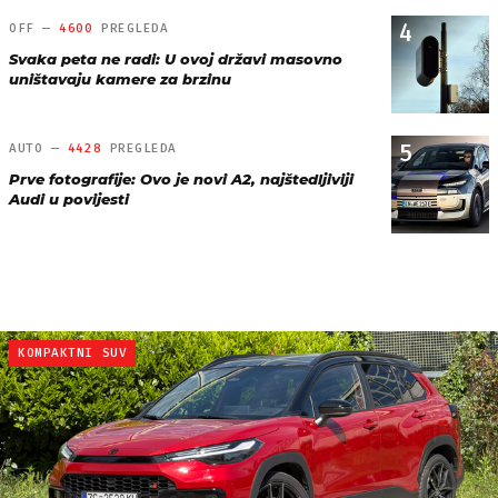
4
OFF —
4600
PREGLEDA
Svaka peta ne radi: U ovoj državi masovno
uništavaju kamere za brzinu
5
AUTO —
4428
PREGLEDA
Prve fotografije: Ovo je novi A2, najštedljiviji
Audi u povijesti
KOMPAKTNI SUV