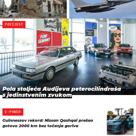
POVIJEST
Pola stoljeća Audijeva peterocilindraša
s jedinstvenim zvukom
E-POWER
Guinnessov rekord: Nissan Qashqai prešao
gotovo 2000 km bez točenja goriva