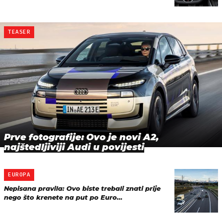
TEASER
Prve fotografije: Ovo je novi A2,
najštedljiviji Audi u povijesti
EUROPA
Nepisana pravila: Ovo biste trebali znati prije
nego što krenete na put po Euro…