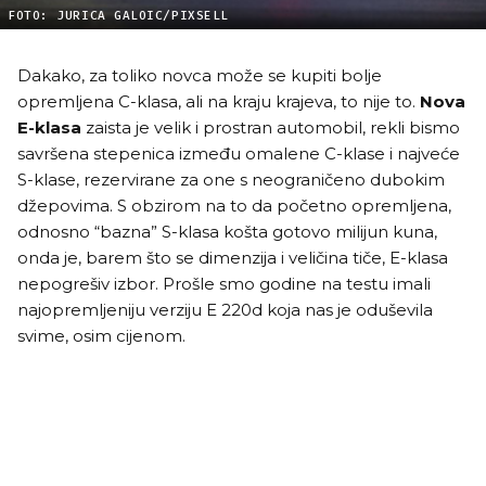
FOTO: JURICA GALOIC/PIXSELL
Dakako, za toliko novca može se kupiti bolje
opremljena C-klasa, ali na kraju krajeva, to nije to.
Nova
E-klasa
zaista je velik i prostran automobil, rekli bismo
savršena stepenica između omalene C-klase i najveće
S-klase, rezervirane za one s neograničeno dubokim
džepovima. S obzirom na to da početno opremljena,
odnosno “bazna” S-klasa košta gotovo milijun kuna,
onda je, barem što se dimenzija i veličina tiče, E-klasa
nepogrešiv izbor. Prošle smo godine na testu imali
najopremljeniju verziju E 220d koja nas je oduševila
svime, osim cijenom.