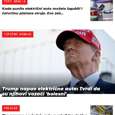
TEST ADAC-A
Kada punite električni auto možete izgubiti i
četvrtinu plaćene struje. Evo zaš…
TIPIČNO DONALD
Trump napao električne aute: Tvrdi da
su njihovi vozači 'bolesni'
PREGLED