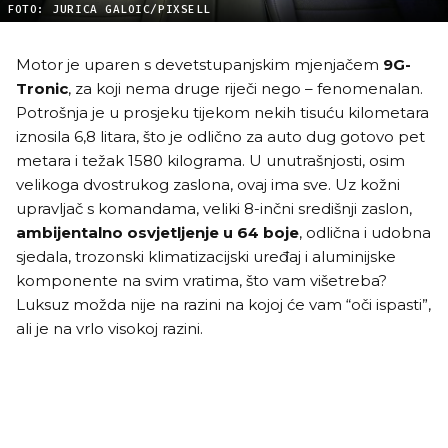
FOTO: JURICA GALOIC/PIXSELL
Motor je uparen s devetstupanjskim mjenjačem
9G-
Tronic
, za koji nema druge riječi nego – fenomenalan.
Potrošnja je u prosjeku tijekom nekih tisuću kilometara
iznosila 6,8 litara, što je odlično za auto dug gotovo pet
metara i težak 1580 kilograma. U unutrašnjosti, osim
velikoga dvostrukog zaslona, ovaj ima sve. Uz kožni
upravljač s komandama, veliki 8-inčni središnji zaslon,
ambijentalno osvjetljenje u 64 boje
, odlična i udobna
sjedala, trozonski klimatizacijski uređaj i aluminijske
komponente na svim vratima, što vam višetreba?
Luksuz možda nije na razini na kojoj će vam “oči ispasti”,
ali je na vrlo visokoj razini.