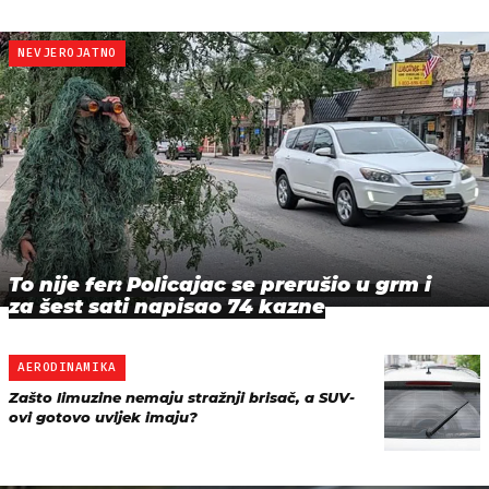
NEVJEROJATNO
To nije fer: Policajac se prerušio u grm i
za šest sati napisao 74 kazne
AERODINAMIKA
Zašto limuzine nemaju stražnji brisač, a SUV-
ovi gotovo uvijek imaju?