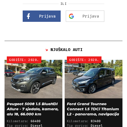
ILI
Prijava
Prijava
NJUŠKALO AUTI
GODIŠTE: 2020.
GODIŠTE: 2020.
Peugeot 5008 1.5 BlueHDI
Ford Grand Tourneo
Allure - 7 sjedala, kamera,
Connect 1.5 TDCi Titanium
alu 18, 66.000 km
L2 - panorama, navigacija
Kilometara:
66400
Kilometara:
83400
Tip goriva:
Diesel
Tip goriva:
Diesel