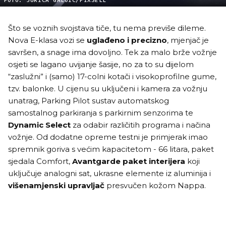
FOTO: JURICA GALOIC/PIXSELL
Što se voznih svojstava tiče, tu nema previše dileme.
Nova E-klasa vozi se
uglađeno i precizno
, mjenjač je
savršen, a snage ima dovoljno. Tek za malo brže vožnje
osjeti se lagano uvijanje šasije, no za to su dijelom
“zaslužni” i (samo) 17-colni kotači i visokoprofilne gume,
tzv. balonke. U cijenu su uključeni i kamera za vožnju
unatrag, Parking Pilot sustav automatskog
samostalnog parkiranja s parkirnim senzorima te
Dynamic Select
za odabir različitih programa i načina
vožnje. Od dodatne opreme testni je primjerak imao
spremnik goriva s većim kapacitetom - 66 litara, paket
sjedala Comfort,
Avantgarde paket interijera
koji
uključuje analogni sat, ukrasne elemente iz aluminija i
višenamjenski upravljač
presvučen kožom Nappa.