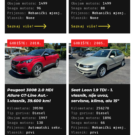
Obujam motora:
1499
Obujam motora:
1499
Snaga motora:
96
Snaga motora:
88
Prijenos:
Mehanički mjenjač
Prijenos:
Mehanički mjenjač
Vlasnik:
None
Vlasnik:
None
Saznaj više!
Saznaj više!
GODIŠTE: 2018.
GODIŠTE: 2005.
Peugeot 3008 2.0 HDI
Seat Leon 1.9 TDI - 1.
Allure GT-Line Aut.-
vlasnik, nije uvoz,
1.vlasnik, 39.600 km!
servisna, klima, alu 15"
Kilometara:
39590
Kilometara:
256270
Tip goriva:
Diesel
Tip goriva:
Diesel
Obujam motora:
1997
Obujam motora:
1896
Snaga motora:
130
Snaga motora:
66
Prijenos:
Automatski sekvencijski
Prijenos:
Mehanički mjenjač
Vlasnik:
prvi
Vlasnik:
prvi