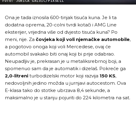
FOTO: JURICA GALOIC/PIXSELL
Ona je tada iznosila 600-tinjak tisuća kuna. Je li ta
dodatna oprema, 20-colni tvrdi kotači i AMG Line
eksterijer, vrijedna više od dvjesto tisuća kuna? Po
meni, nije. Za
čovjeka koji voli njemačke automobile
,
a pogotovo onoga koji voli Mercedese, ovaj će
automobil svakako biti onaj koji bi prije odabrao.
Neupadljiv je, prekrasan je u metaliksrebrnoj boji, a
spomenuo sam da je automatik i dizelaš. Pokreće ga
2,0-litreni
turbodizelski motor koji razvija
150 KS
,
nedovoljnih jedino možda u jurnjavi autocestom. Ova
E-klasa tako do stotke ubrzava 8,4 sekunde, a
maksimalno je u stanju pojuriti do 224 kilometra na sat.