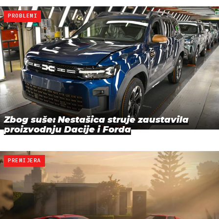
PROBLEMI
Zbog suše: Nestašica struje zaustavila
proizvodnju Dacije i Forda
PREMIJERA