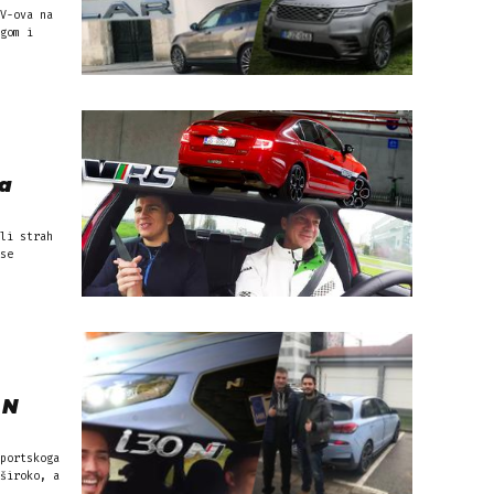
V-ova na
gom i
da
li strah
se
 N
portskoga
široko, a