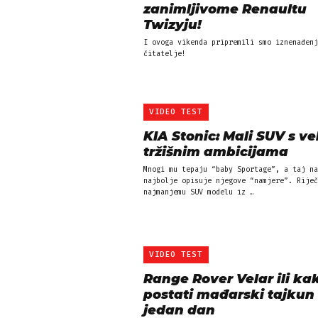
zanimljivome Renaultu
Twizyju!
I ovoga vikenda pripremili smo iznenađenj
čitatelje!
VIDEO TEST
KIA Stonic: Mali SUV s ve
tržišnim ambicijama
Mnogi mu tepaju “baby Sportage”, a taj na
najbolje opisuje njegove “namjere”. Riječ
najmanjemu SUV modelu iz …
VIDEO TEST
Range Rover Velar ili ka
postati mađarski tajkun
jedan dan