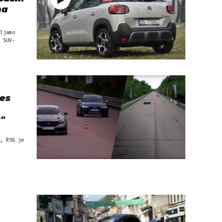
na
ljamo
 SUV-
es
"
, RS6 je