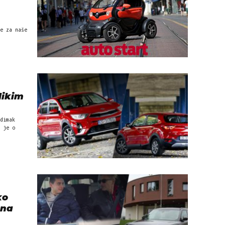
e za naše
likim
dimak
 je o
ko
 na