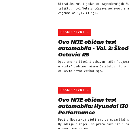
Ultraluksuzni i jedan od najmodernijih SU
tržištu, novi Vela,r očarava pojavom, sna
cijenom od 1,14 miliju…
EKSKLUZIVNI VIDEO TEST
Ovo NIJE običan test
automobila - Vol. 2: Ško
Octavia RS
Opet smo na blagi i zabavan način "utjera
u kosti" jednome našemu čitatelju. No on 
oduševio novom češkom spo…
EKSKLUZIVNI VIDEO
Ovo NIJE običan test
automobila: Hyundai i30
Performance
Prvi u Hrvatskoj sjeli smo za upravljač s
Hyundaija o kojemu se priča naveliko i na