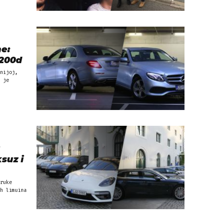
ne:
E200d
nijoj,
 je
suz i
ruke
h limuina