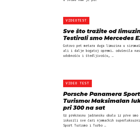
u svemu nam je po…
VIDEOTEST
Sve što tražite od limuzi
Testirali smo Mercedes 
Gotovo pet metara duga limuzina u siromaš
ali i dalje bogatoj opremi. oduševila nas
udobnošću i štedljivošću, …
VIDEO TEST
Porsche Panamera Sport
Turismo: Maksimalan luk
pri 300 na sat
Uz prekrasnu jadransku obalu iz prve smo 
iskusili sve čari njemačkih superluksuzni
Sport Turismo i Turbo …