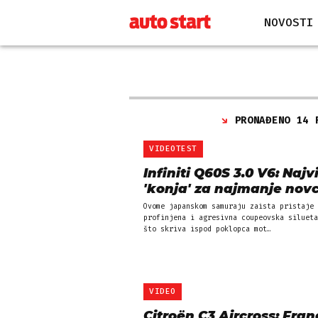
NOVOSTI
PRONAĐENO 14 
VIDEOTEST
Infiniti Q60S 3.0 V6: Najv
'konja' za najmanje nov
Ovome japanskom samuraju zaista pristaje
profinjena i agresivna coupeovska silueta
što skriva ispod poklopca mot…
VIDEO
Citroën C3 Aircross: Fran