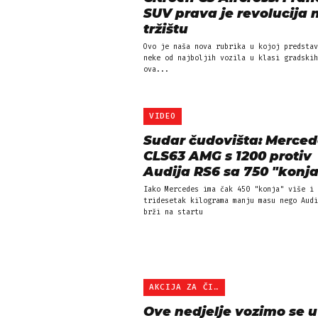
SUV prava je revolucija 
tržištu
Ovo je naša nova rubrika u kojoj predstav
neke od najboljih vozila u klasi gradskih
ova...
VIDEO
Sudar čudovišta: Merced
CLS63 AMG s 1200 protiv
Audija RS6 sa 750 "konja
Iako Mercedes ima čak 450 "konja" više i
tridesetak kilograma manju masu nego Audi
brži na startu
AKCIJA ZA ČITATELJE
Ove nedjelje vozimo se u