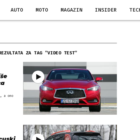
AUTO
MOTO
MAGAZIN
INSIDER
TEC
REZULTATA ZA TAG “
VIDEO TEST
”
iše
ca
, a ono
cuski