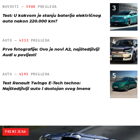
3
NOVOSTI —
5900
PREGLEDA
Test: U kakvom je stanju baterija električnog
auta nakon 220.000 km?
4
AUTO —
4333
PREGLEDA
Prve fotografije: Ovo je novi A2, najštedljiviji
Audi u povijesti
5
AUTO —
4195
PREGLEDA
Test Renault Twingo E-Tech techno:
Najštedljiviji auto i dostojan svog imena
PREMIJERA