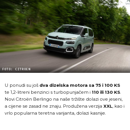
FOTO: CITROEN
U ponudi su još
dva dizelska motora sa 75 i 100 KS
te 1,2-litreni benzinci s turbopunjačem i
110 ili 130 KS
.
Novi Citroën Berlingo na naše tržište dolazi ove jeseni,
a cijene se zasad ne znaju. Produžena verzija
XXL
, kao i
vrlo popularna teretna varijanta, dolazi kasnije.