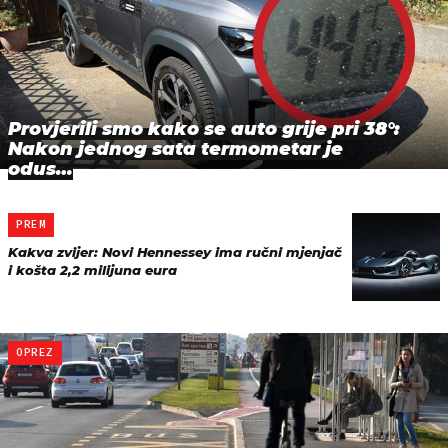
Provjerili smo kako se auto grije pri 38°:
Nakon jednog sata termometar je
odus…
PREM
Kakva zvijer: Novi Hennessey ima ručni mjenjač
i košta 2,2 milijuna eura
OPREZ