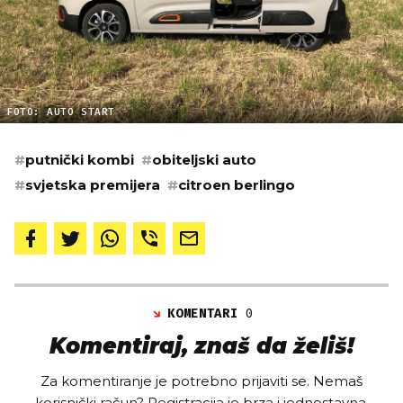
FOTO: AUTO START
#
putnički kombi
#
obiteljski auto
#
svjetska premijera
#
citroen berlingo
KOMENTARI
0
Komentiraj, znaš da želiš!
Za komentiranje je potrebno prijaviti se. Nemaš
korisnički račun? Registracija je brza i jednostavna,