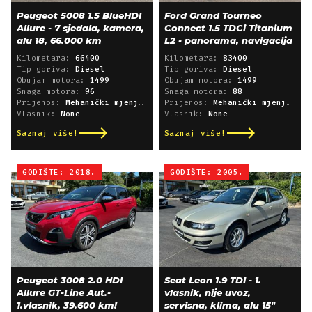
Peugeot 5008 1.5 BlueHDI
Ford Grand Tourneo
Allure - 7 sjedala, kamera,
Connect 1.5 TDCi Titanium
alu 18, 66.000 km
L2 - panorama, navigacija
Kilometara:
66400
Kilometara:
83400
Tip goriva:
Diesel
Tip goriva:
Diesel
Obujam motora:
1499
Obujam motora:
1499
Snaga motora:
96
Snaga motora:
88
Prijenos:
Mehanički mjenjač
Prijenos:
Mehanički mjenjač
Vlasnik:
None
Vlasnik:
None
Saznaj više!
Saznaj više!
GODIŠTE: 2018.
GODIŠTE: 2005.
Peugeot 3008 2.0 HDI
Seat Leon 1.9 TDI - 1.
Allure GT-Line Aut.-
vlasnik, nije uvoz,
1.vlasnik, 39.600 km!
servisna, klima, alu 15"