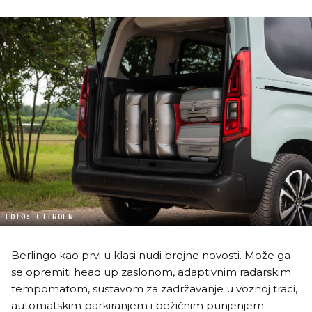
FOTO: CITROEN
Berlingo kao prvi u klasi nudi brojne novosti. Može ga
se opremiti head up zaslonom, adaptivnim radarskim
tempomatom, sustavom za zadržavanje u voznoj traci,
automatskim parkiranjem i bežičnim punjenjem