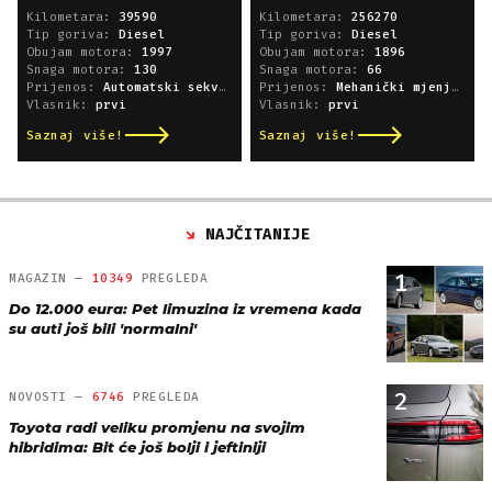
Kilometara:
39590
Kilometara:
256270
Tip goriva:
Diesel
Tip goriva:
Diesel
Obujam motora:
1997
Obujam motora:
1896
Snaga motora:
130
Snaga motora:
66
Prijenos:
Automatski sekvencijski
Prijenos:
Mehanički mjenjač
Vlasnik:
prvi
Vlasnik:
prvi
Saznaj više!
Saznaj više!
NAJČITANIJE
1
MAGAZIN —
10349
PREGLEDA
Do 12.000 eura: Pet limuzina iz vremena kada
su auti još bili 'normalni'
2
NOVOSTI —
6746
PREGLEDA
Toyota radi veliku promjenu na svojim
hibridima: Bit će još bolji i jeftiniji