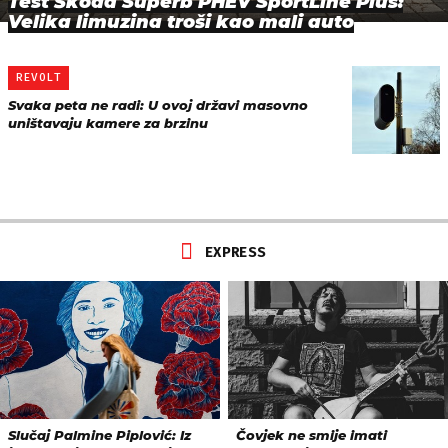
Test Škoda Superb PHEV SportLine Plus:
Velika limuzina troši kao mali auto
REVOLT
Svaka peta ne radi: U ovoj državi masovno
uništavaju kamere za brzinu