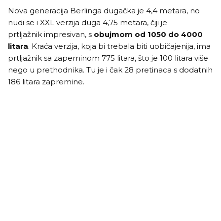
Nova generacija Berlinga dugačka je 4,4 metara, no
nudi se i XXL verzija duga 4,75 metara, čiji je
prtljažnik impresivan, s
obujmom od 1050 do 4000
litara
. Kraća verzija, koja bi trebala biti uobičajenija, ima
prtljažnik sa zapeminom 775 litara, što je 100 litara više
nego u prethodnika. Tu je i čak 28 pretinaca s dodatnih
186 litara zapremine.