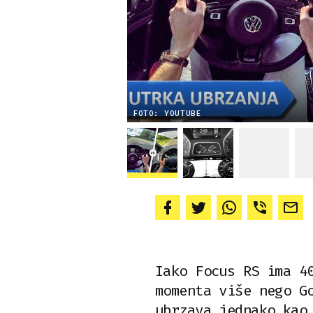
FOTO: YOUTUBE
Iako Focus RS ima 4
momenta više nego G
ubrzava jednako kao