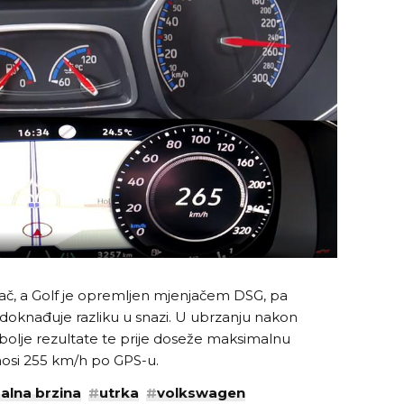
jač, a Golf je opremljen mjenjačem DSG, pa
nadoknađuje razliku u snazi. U ubrzanju nakon
bolje rezultate te prije doseže maksimalnu
nosi 255 km/h po GPS-u.
lna brzina
#
utrka
#
volkswagen