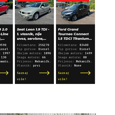
 2.0
Seat Leon 1.9 TDI -
Ford Grand
-Line
1. vlasnik, nije
Tourneo Connect
k,
uvoz, servisna,
1.5 TDCi Titanium
klima, alu 15"
L2 - panorama,
9590
Kilometara:
256270
Kilometara:
83400
navigacija
iesel
Tip goriva:
Diesel
Tip goriva:
Diesel
a:
1997
Obujam motora:
1896
Obujam motora:
1499
:
130
Snaga motora:
66
Snaga motora:
88
i sekvencijski
Prijenos:
Mehanički mjenjač
Prijenos:
Mehanički mjenjač
Vlasnik:
prvi
Vlasnik:
None
Saznaj
Saznaj
više!
više!