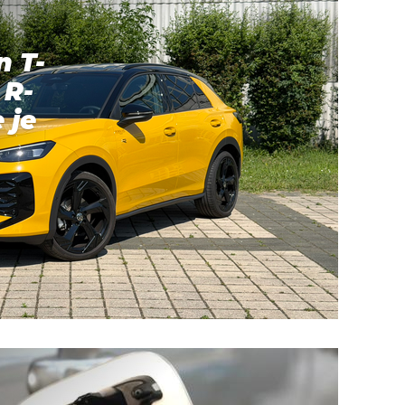
n T-
 R-
 je