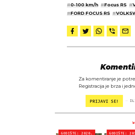
#
0-100 km/h
#
Focus RS
#
#
FORD FOCUS RS
#
VOLKS
Komentir
Za komentiranje je potreb
Registracija je brza i jedn
PRIJAVI SE!
IL
GODIŠTE: 2020.
GODIŠTE: 20