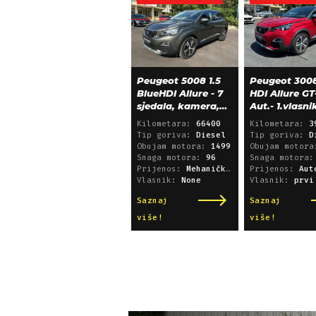
Peugeot 5008 1.5
Peugeot 3008
BlueHDI Allure - 7
HDI Allure GT
sjedala, kamera,
Aut.- 1.vlasni
alu 18, 66.000 km
39.600 km!
Kilometara:
66400
Kilometara:
3
Tip goriva:
Diesel
Tip goriva:
D
Obujam motora:
1499
Obujam motor
Snaga motora:
96
Snaga motora
Prijenos:
Mehanički mjenjač
Prijenos:
Automatsk
Vlasnik:
None
Vlasnik:
prvi
Saznaj
Saznaj
više!
više!