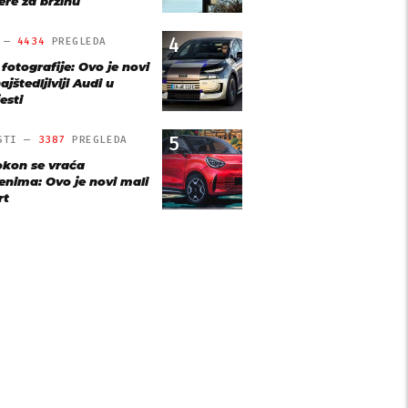
re za brzinu
4
O —
4434
PREGLEDA
 fotografije: Ovo je novi
ajštedljiviji Audi u
esti
5
STI —
3387
PREGLEDA
kon se vraća
jenima: Ovo je novi mali
rt