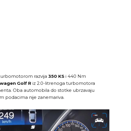
m turbomotorom razvija
350 KS
i 440 Nm
wagen Golf R
iz 2.0-litrenoga turbomotora
nta. Oba automobila do stotke ubrzavaju
kim podacima nije zanemariva.