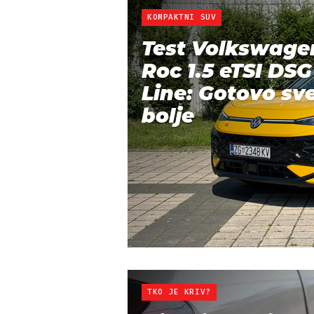
KOMPAKTNI SUV
Test Volkswage
Roc 1.5 eTSI DSG
Line: Gotovo sve
bolje
TKO JE KRIV?