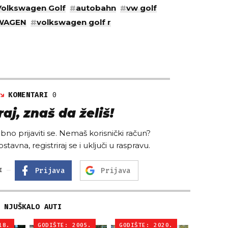
Volkswagen Golf
#
autobahn
#
vw golf
WAGEN
#
volkswagen golf r
KOMENTARI
0
aj, znaš da želiš!
no prijaviti se. Nemaš korisnički račun?
ostavna, registriraj se i uključi u raspravu.
Prijava
Prijava
I
NJUŠKALO AUTI
18.
GODIŠTE: 2005.
GODIŠTE: 2020.