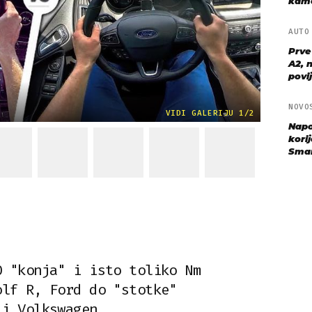
kame
AUT
Prve
A2, n
povij
NOVO
VIDI GALERIJU 1/2
Napo
kori
Sma
0 "konja" i isto toliko Nm
olf R, Ford do "stotke"
 i Volkswagen