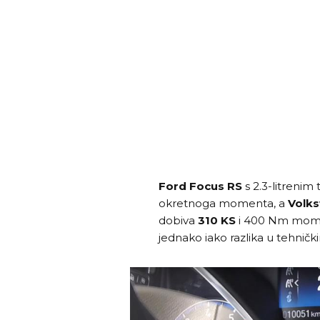
Ford Focus RS
s 2.3-litreni
okretnoga momenta, a
Volks
dobiva
310 KS
i 400 Nm mome
jednako iako razlika u tehnič