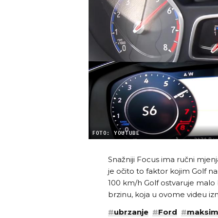
FOTO: YOUTUBE
Snažniji Focus ima ručni mjen
je očito to faktor kojim Golf 
100 km/h Golf ostvaruje malo 
brzinu, koja u ovome videu iz
#
ubrzanje
#
Ford
#
maksima