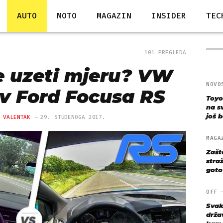
AUTO
MOTO
MAGAZIN
INSIDER
TEC
101 PREGLEDA
 uzeti mjeru? VW
NOVO
iv Ford Focusa RS
Toyo
na s
još bo
 VALENTAK
29. STUDENOGA 2017.
MAGA
Zašt
straž
goto
OFF
Svak
drža