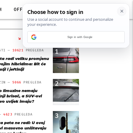
H
OFF
Sign in with Google
NAJČITANIJE
1
STI —
10621
PREGLEDA
ta radi veliku promjenu
vojim hibridima: Bit će
lji i jeftiniji
2
ZIN —
5066
PREGLEDA
o limuzine nemaju
nji brisač, a SUV-ovi
vo uvijek imaju?
3
 —
4623
PREGLEDA
a peta ne radi: U ovoj
vi masovno uništavaju