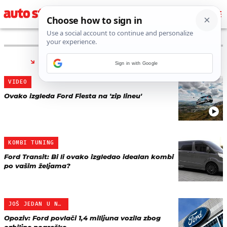
PRONAĐENO 27 REZULTATA ZA TAG “
FORD
”
Sign in with Google
VIDEO
Ovako izgleda Ford Fiesta na 'zip lineu'
KOMBI TUNING
Ford Transit: Bi li ovako izgledao idealan kombi
po vašim željama?
JOŠ JEDAN U NIZU
Opoziv: Ford povlači 1,4 milijuna vozila zbog