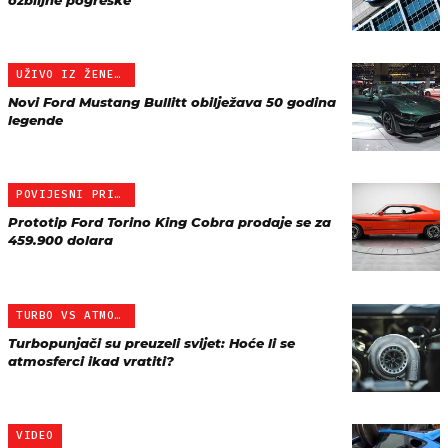
ozbiljne pogreške
UŽIVO IZ ŽENEVE
Novi Ford Mustang Bullitt obilježava 50 godina
legende
POVIJESNI PRIMJERAK
Prototip Ford Torino King Cobra prodaje se za
459.900 dolara
TURBO VS ATMOSFERSKI
Turbopunjači su preuzeli svijet: Hoće li se
atmosferci ikad vratiti?
VIDEO