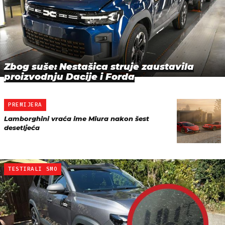
Zbog suše: Nestašica struje zaustavila
proizvodnju Dacije i Forda
PREMIJERA
Lamborghini vraća ime Miura nakon šest
desetljeća
TESTIRALI SMO