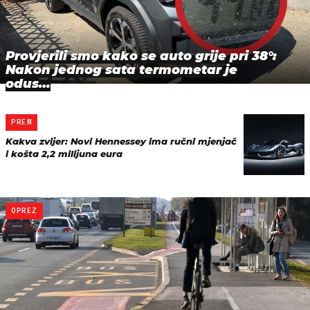
Provjerili smo kako se auto grije pri 38°:
Nakon jednog sata termometar je
odus…
PREM
Kakva zvijer: Novi Hennessey ima ručni mjenjač
i košta 2,2 milijuna eura
OPREZ