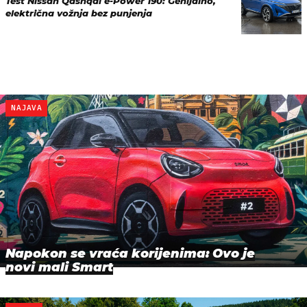
Test Nissan Qashqai e-Power 190: Genijalno,
električna vožnja bez punjenja
NAJAVA
Napokon se vraća korijenima: Ovo je
novi mali Smart