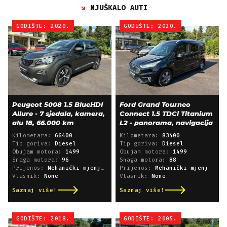
NJUŠKALO AUTI
GODIŠTE: 2020.
GODIŠTE: 2020.
Peugeot 5008 1.5 BlueHDI
Ford Grand Tourneo
Allure - 7 sjedala, kamera,
Connect 1.5 TDCi Titanium
alu 18, 66.000 km
L2 - panorama, navigacija
Kilometara:
66400
Kilometara:
83400
Tip goriva:
Diesel
Tip goriva:
Diesel
Obujam motora:
1499
Obujam motora:
1499
Snaga motora:
96
Snaga motora:
88
Prijenos:
Mehanički mjenjač
Prijenos:
Mehanički mjenjač
Vlasnik:
None
Vlasnik:
None
Saznaj više!
Saznaj više!
GODIŠTE: 2018.
GODIŠTE: 2005.