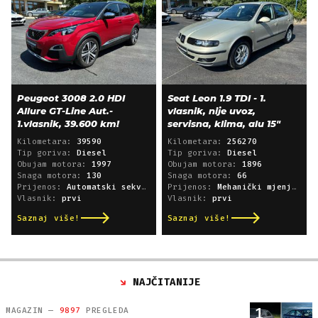
Peugeot 3008 2.0 HDI
Seat Leon 1.9 TDI - 1.
Allure GT-Line Aut.-
vlasnik, nije uvoz,
1.vlasnik, 39.600 km!
servisna, klima, alu 15"
Kilometara:
39590
Kilometara:
256270
Tip goriva:
Diesel
Tip goriva:
Diesel
Obujam motora:
1997
Obujam motora:
1896
Snaga motora:
130
Snaga motora:
66
Prijenos:
Automatski sekvencijski
Prijenos:
Mehanički mjenjač
Vlasnik:
prvi
Vlasnik:
prvi
Saznaj više!
Saznaj više!
NAJČITANIJE
1
MAGAZIN —
9897
PREGLEDA