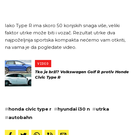
Iako Type R ima skoro 50 konjskih snaga više, veliki
faktor utrke može biti i vozač. Rezultat utrke dva
najpoželjnija sportska kompakta nećemo vam otkriti,
na vama je da pogledate video.
VIDEO
Tko je brži? Volkswagen Golf R protiv Honde
Civic Type R
#
honda civic type r
#
hyundai i30 n
#
utrka
#
autobahn