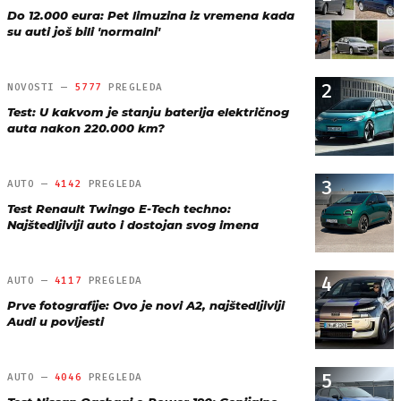
Do 12.000 eura: Pet limuzina iz vremena kada
su auti još bili 'normalni'
2
NOVOSTI —
5777
PREGLEDA
Test: U kakvom je stanju baterija električnog
auta nakon 220.000 km?
3
AUTO —
4142
PREGLEDA
Test Renault Twingo E-Tech techno:
Najštedljiviji auto i dostojan svog imena
4
AUTO —
4117
PREGLEDA
Prve fotografije: Ovo je novi A2, najštedljiviji
Audi u povijesti
5
AUTO —
4046
PREGLEDA