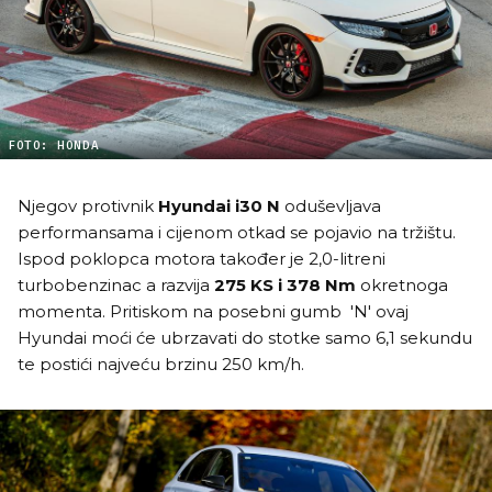
FOTO: HONDA
Njegov protivnik
Hyundai i30 N
oduševljava
performansama i cijenom otkad se pojavio na tržištu.
Ispod poklopca motora također je 2,0-litreni
turbobenzinac a razvija
275 KS i 378 Nm
okretnoga
momenta. Pritiskom na posebni gumb 'N' ovaj
Hyundai moći će ubrzavati do stotke samo 6,1 sekundu
te postići najveću brzinu 250 km/h.