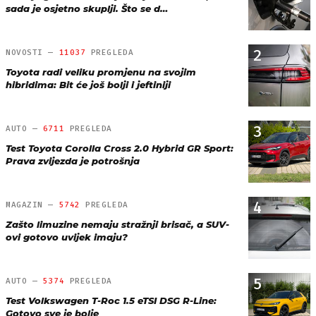
sada je osjetno skuplji. Što se d…
2
NOVOSTI —
11037
PREGLEDA
Toyota radi veliku promjenu na svojim
hibridima: Bit će još bolji i jeftiniji
3
AUTO —
6711
PREGLEDA
Test Toyota Corolla Cross 2.0 Hybrid GR Sport:
Prava zvijezda je potrošnja
4
MAGAZIN —
5742
PREGLEDA
Zašto limuzine nemaju stražnji brisač, a SUV-
ovi gotovo uvijek imaju?
5
AUTO —
5374
PREGLEDA
Test Volkswagen T-Roc 1.5 eTSI DSG R-Line:
Gotovo sve je bolje