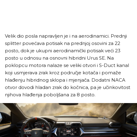
Velik dio posla napravljen je i na aerodinamici. Prednji
splitter povećava potisak na prednjoj osovini za 22
posto, dok je ukupni aerodinamički potisak veći 23
posto u odnosu na osnovni hibridni Urus SE. Na
poklopcu motora nalaze se veliki otvori i S-Duct kanal
koji usmjerava zrak kroz područje kotača i pomaže
hlađenju hibridnog sklopa i mjenjača. Dodatni NACA
otvor dovodi hladan zrak do kočnica, pa je učinkovitost
njihova hlađenja poboljšana za 8 posto.