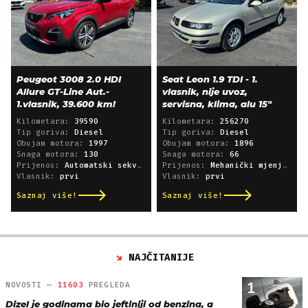
Peugeot 3008 2.0 HDI
Seat Leon 1.9 TDI - 1.
Allure GT-Line Aut.-
vlasnik, nije uvoz,
1.vlasnik, 39.600 km!
servisna, klima, alu 15"
Kilometara:
39590
Kilometara:
256270
Tip goriva:
Diesel
Tip goriva:
Diesel
Obujam motora:
1997
Obujam motora:
1896
Snaga motora:
130
Snaga motora:
66
Prijenos:
Automatski sekvencijski
Prijenos:
Mehanički mjenjač
Vlasnik:
prvi
Vlasnik:
prvi
Saznaj više!
Saznaj više!
NAJČITANIJE
1
NOVOSTI —
11603
PREGLEDA
Dizel je godinama bio jeftiniji od benzina, a