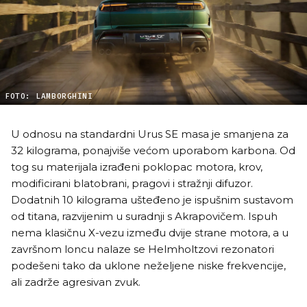
FOTO: LAMBORGHINI
U odnosu na standardni Urus SE masa je smanjena za
32 kilograma, ponajviše većom uporabom karbona. Od
tog su materijala izrađeni poklopac motora, krov,
modificirani blatobrani, pragovi i stražnji difuzor.
Dodatnih 10 kilograma ušteđeno je ispušnim sustavom
od titana, razvijenim u suradnji s Akrapovičem. Ispuh
nema klasičnu X-vezu između dvije strane motora, a u
završnom loncu nalaze se Helmholtzovi rezonatori
podešeni tako da uklone neželjene niske frekvencije,
ali zadrže agresivan zvuk.