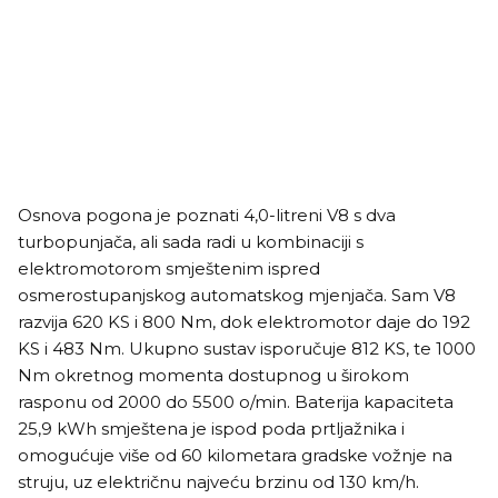
Osnova pogona je poznati 4,0-litreni V8 s dva
turbopunjača, ali sada radi u kombinaciji s
elektromotorom smještenim ispred
osmerostupanjskog automatskog mjenjača. Sam V8
razvija 620 KS i 800 Nm, dok elektromotor daje do 192
KS i 483 Nm. Ukupno sustav isporučuje 812 KS, te 1000
Nm okretnog momenta dostupnog u širokom
rasponu od 2000 do 5500 o/min. Baterija kapaciteta
25,9 kWh smještena je ispod poda prtljažnika i
omogućuje više od 60 kilometara gradske vožnje na
struju, uz električnu najveću brzinu od 130 km/h.