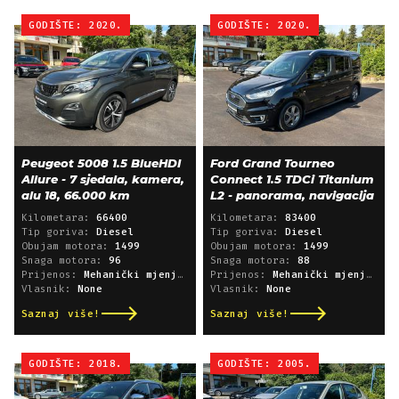
GODIŠTE: 2020.
GODIŠTE: 2020.
Peugeot 5008 1.5 BlueHDI
Ford Grand Tourneo
Allure - 7 sjedala, kamera,
Connect 1.5 TDCi Titanium
alu 18, 66.000 km
L2 - panorama, navigacija
Kilometara:
66400
Kilometara:
83400
Tip goriva:
Diesel
Tip goriva:
Diesel
Obujam motora:
1499
Obujam motora:
1499
Snaga motora:
96
Snaga motora:
88
Prijenos:
Mehanički mjenjač
Prijenos:
Mehanički mjenjač
Vlasnik:
None
Vlasnik:
None
Saznaj više!
Saznaj više!
GODIŠTE: 2018.
GODIŠTE: 2005.