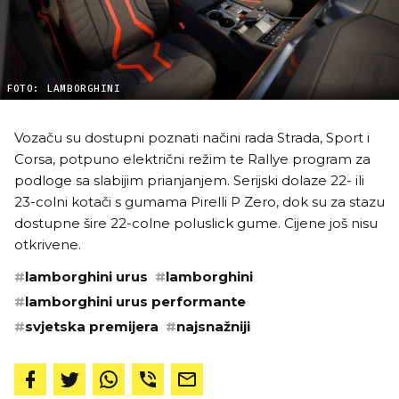
FOTO: LAMBORGHINI
Vozaču su dostupni poznati načini rada Strada, Sport i
Corsa, potpuno električni režim te Rallye program za
podloge sa slabijim prianjanjem. Serijski dolaze 22- ili
23-colni kotači s gumama Pirelli P Zero, dok su za stazu
dostupne šire 22-colne poluslick gume. Cijene još nisu
otkrivene.
#
lamborghini urus
#
lamborghini
#
lamborghini urus performante
#
svjetska premijera
#
najsnažniji