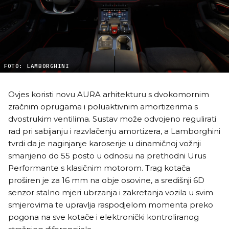
FOTO: LAMBORGHINI
Ovjes koristi novu AURA arhitekturu s dvokomornim
zračnim oprugama i poluaktivnim amortizerima s
dvostrukim ventilima. Sustav može odvojeno regulirati
rad pri sabijanju i razvlačenju amortizera, a Lamborghini
tvrdi da je naginjanje karoserije u dinamičnoj vožnji
smanjeno do 55 posto u odnosu na prethodni Urus
Performante s klasičnim motorom. Trag kotača
proširen je za 16 mm na obje osovine, a središnji 6D
senzor stalno mjeri ubrzanja i zakretanja vozila u svim
smjerovima te upravlja raspodjelom momenta preko
pogona na sve kotače i elektronički kontroliranog