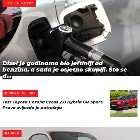
TKO JE KRIV?
Dizel je godinama bio jeftiniji od
benzina, a sada je osjetno skuplji. Što se
d…
KOMPAKTNI SUV
Test Toyota Corolla Cross 2.0 Hybrid GR Sport:
Prava zvijezda je potrošnja
NAJAVA