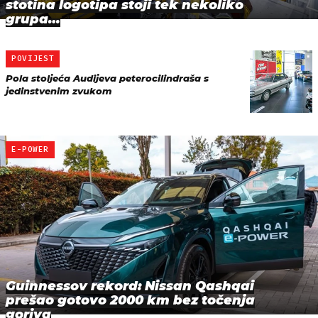
stotina logotipa stoji tek nekoliko
grupa…
POVIJEST
Pola stoljeća Audijeva peterocilindraša s
jedinstvenim zvukom
E-POWER
Guinnessov rekord: Nissan Qashqai
prešao gotovo 2000 km bez točenja
goriva