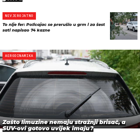
NEVJEROJATNO
To nije fer: Policajac se prerušio u grm i za šest
sati napisao 74 kazne
AERODINAMIKA
Zašto limuzine nemaju stražnji brisač, a
SUV-ovi gotovo uvijek imaju?