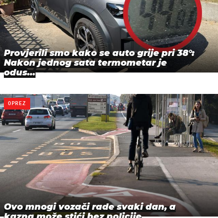
Provjerili smo kako se auto grije pri 38°:
Nakon jednog sata termometar je
odus…
OPREZ
Ovo mnogi vozači rade svaki dan, a
kazna može stići bez policije