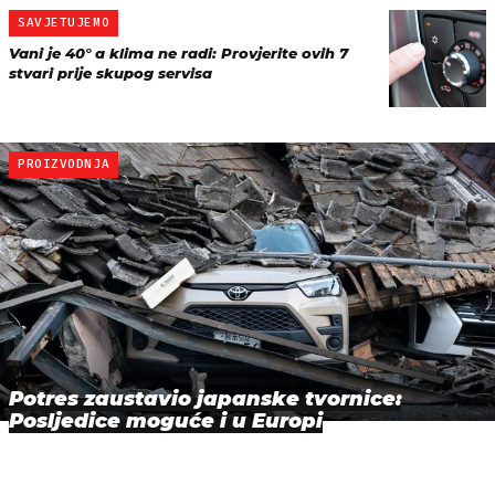
SAVJETUJEMO
Vani je 40° a klima ne radi: Provjerite ovih 7
stvari prije skupog servisa
PROIZVODNJA
Potres zaustavio japanske tvornice:
Posljedice moguće i u Europi