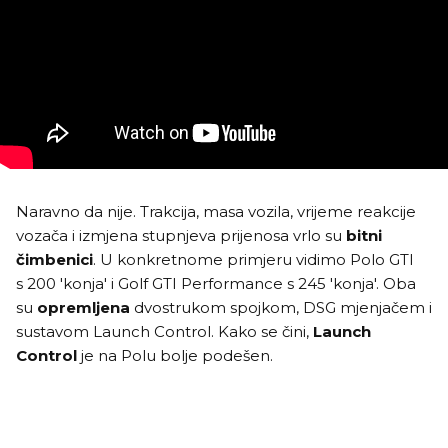
Naravno da nije. Trakcija, masa vozila, vrijeme reakcije
vozača i izmjena stupnjeva prijenosa vrlo su
bitni
čimbenici
. U konkretnome primjeru vidimo Polo GTI
s 200 'konja' i Golf GTI Performance s 245 'konja'. Oba
su
opremljena
dvostrukom spojkom, DSG mjenjačem i
sustavom Launch Control. Kako se čini,
Launch
Control
je na Polu bolje podešen.