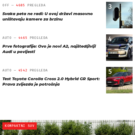
3
OFF —
4685
PREGLEDA
Svaka peta ne radi: U ovoj državi masovno
uništavaju kamere za brzinu
4
AUTO —
4465
PREGLEDA
Prve fotografije: Ovo je novi A2, najštedljiviji
Audi u povijesti
5
AUTO —
4542
PREGLEDA
Test Toyota Corolla Cross 2.0 Hybrid GR Sport:
Prava zvijezda je potrošnja
KOMPAKTNI SUV