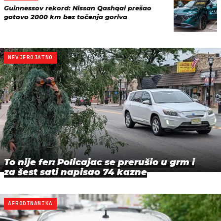
Guinnessov rekord: Nissan Qashqai prešao
gotovo 2000 km bez točenja goriva
NEVJEROJATNO
To nije fer: Policajac se prerušio u grm i
za šest sati napisao 74 kazne
AERODINAMIKA