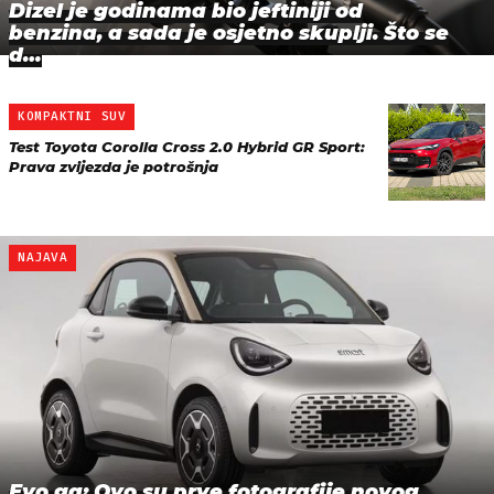
Dizel je godinama bio jeftiniji od
benzina, a sada je osjetno skuplji. Što se
d…
KOMPAKTNI SUV
Test Toyota Corolla Cross 2.0 Hybrid GR Sport:
Prava zvijezda je potrošnja
NAJAVA
Evo ga: Ovo su prve fotografije novog