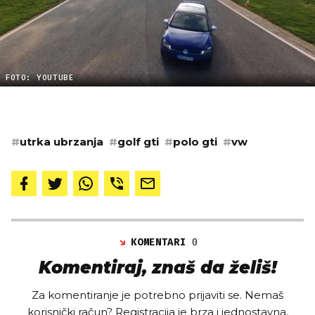
FOTO: YOUTUBE
#
utrka ubrzanja
#
golf gti
#
polo gti
#
vw
KOMENTARI
0
Komentiraj, znaš da želiš!
Za komentiranje je potrebno prijaviti se. Nemaš
korisnički račun? Registracija je brza i jednostavna,