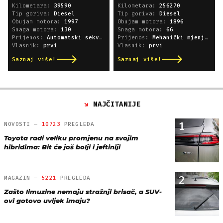
Kilometara:
39590
Kilometara:
256270
Tip goriva:
Diesel
Tip goriva:
Diesel
Obujam motora:
1997
Obujam motora:
1896
Snaga motora:
130
Snaga motora:
66
Prijenos:
Automatski sekvencijski
Prijenos:
Mehanički mjenjač
Vlasnik:
prvi
Vlasnik:
prvi
Saznaj više!
Saznaj više!
NAJČITANIJE
1
NOVOSTI —
10723
PREGLEDA
Toyota radi veliku promjenu na svojim
hibridima: Bit će još bolji i jeftiniji
2
MAGAZIN —
5221
PREGLEDA
Zašto limuzine nemaju stražnji brisač, a SUV-
ovi gotovo uvijek imaju?