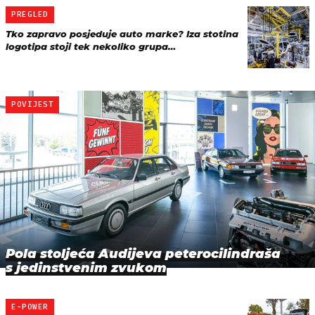
PREGLED
Tko zapravo posjeduje auto marke? Iza stotina
logotipa stoji tek nekoliko grupa…
POVIJEST
Pola stoljeća Audijeva peterocilindraša
s jedinstvenim zvukom
E-POWER