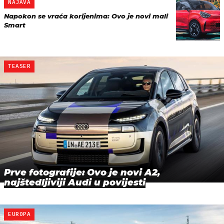
NAJAVA
Napokon se vraća korijenima: Ovo je novi mali
Smart
TEASER
Prve fotografije: Ovo je novi A2,
najštedljiviji Audi u povijesti
EUROPA