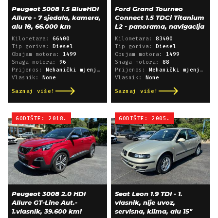
Peugeot 5008 1.5 BlueHDI
Ford Grand Tourneo
Allure - 7 sjedala, kamera,
Connect 1.5 TDCi Titanium
alu 18, 66.000 km
L2 - panorama, navigacija
Kilometara:
66400
Kilometara:
83400
Tip goriva:
Diesel
Tip goriva:
Diesel
Obujam motora:
1499
Obujam motora:
1499
Snaga motora:
96
Snaga motora:
88
Prijenos:
Mehanički mjenjač
Prijenos:
Mehanički mjenjač
Vlasnik:
None
Vlasnik:
None
Saznaj više!
Saznaj više!
GODIŠTE: 2018.
GODIŠTE: 2005.
Peugeot 3008 2.0 HDI
Seat Leon 1.9 TDI - 1.
Allure GT-Line Aut.-
vlasnik, nije uvoz,
1.vlasnik, 39.600 km!
servisna, klima, alu 15"