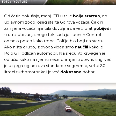
FOTO: YOUTUBE
Od četiri pokušaja, manji GTI u tri je
bolje startao
, no
uglavnom zbog lošeg starta Golfova vozača. Čak ni
zamjena vozača nije bila dovoljna da veći brat
pobijedi
u utrci ubrzanja, nego tek kada je Launch Control
odradio posao kako treba, Golf je bio bolji na startu.
Ako ništa drugo, iz ovoga videa smo
naučili
kako je
Polo GTI odličan automobil. Na sreću Volkswagen je
odlučio kako na njemu neće primijeniti downsizing, već
je u njega ugradio, za standarde segmenta, veliki 2.0-
litreni turbomotor koji je već
dokazano
dobar.