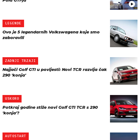
Pola GTI-ja
LEGENDE
Ovo je 5 legendarnih Volkswagena koje smo
zaboravili
ZADNJI TRZAJI
Najjači Golf GTI u povijesti: Novi TCR razvija čak
290 'konja'
USKORO
Potkraj godine stiže novi Golf GTI TCR s 290
'konja'?
AUTOSTART