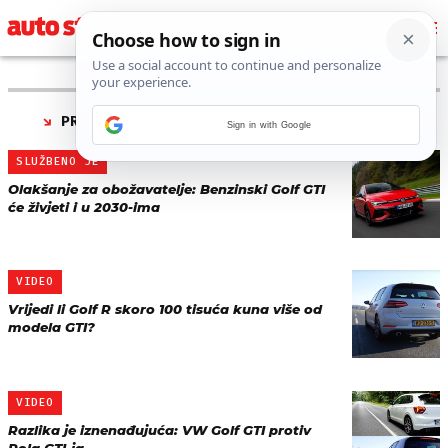
PRONAĐENO 11 REZULTATA ZA TAG “
GOLF GTI
”
Sign in with Google
SLUŽBENO JE
Olakšanje za obožavatelje: Benzinski Golf GTI
će živjeti i u 2030-ima
VIDEO
Vrijedi li Golf R skoro 100 tisuća kuna više od
modela GTI?
VIDEO
Razlika je iznenađujuća: VW Golf GTI protiv