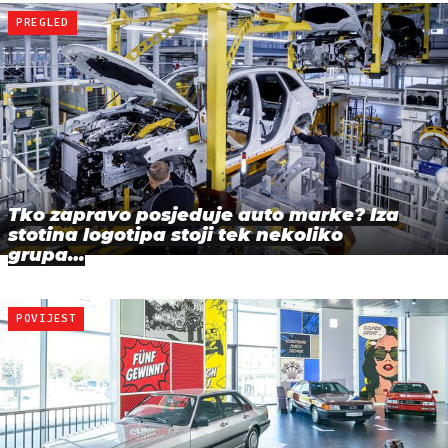
PREGLED
Tko zapravo posjeduje auto marke? Iza
stotina logotipa stoji tek nekoliko
grupa…
POVIJEST