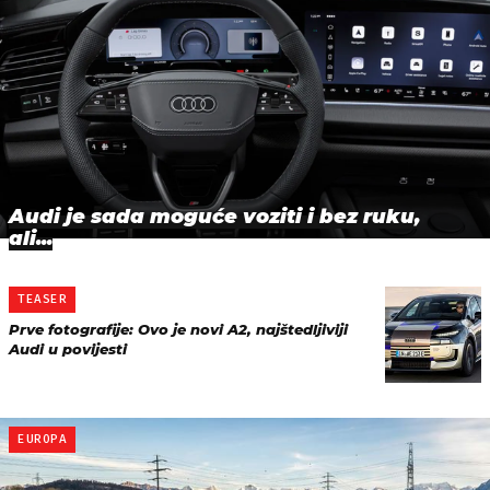
Audi je sada moguće voziti i bez ruku,
ali...
TEASER
Prve fotografije: Ovo je novi A2, najštedljiviji
Audi u povijesti
EUROPA