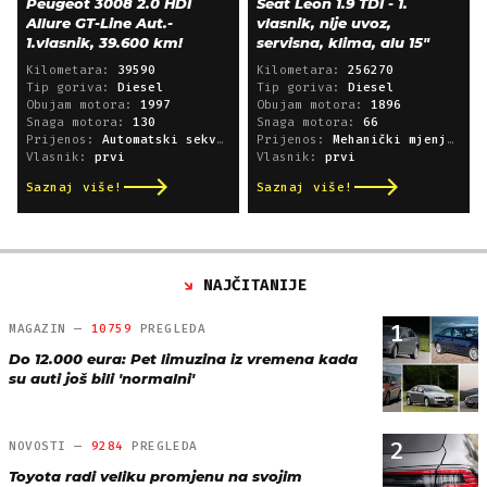
Peugeot 3008 2.0 HDI
Seat Leon 1.9 TDI - 1.
Allure GT-Line Aut.-
vlasnik, nije uvoz,
1.vlasnik, 39.600 km!
servisna, klima, alu 15"
Kilometara:
39590
Kilometara:
256270
Tip goriva:
Diesel
Tip goriva:
Diesel
Obujam motora:
1997
Obujam motora:
1896
Snaga motora:
130
Snaga motora:
66
Prijenos:
Automatski sekvencijski
Prijenos:
Mehanički mjenjač
Vlasnik:
prvi
Vlasnik:
prvi
Saznaj više!
Saznaj više!
NAJČITANIJE
1
MAGAZIN —
10759
PREGLEDA
Do 12.000 eura: Pet limuzina iz vremena kada
su auti još bili 'normalni'
2
NOVOSTI —
9284
PREGLEDA
Toyota radi veliku promjenu na svojim