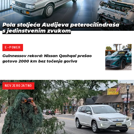
Pola stoljeća Audijeva peterocilindraša
s jedinstvenim zvukom
E-POWER
Guinnessov rekord: Nissan Qashqai prešao
gotovo 2000 km bez točenja goriva
NEVJEROJATNO