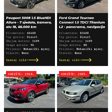
Peugeot 5008 1.5 BlueHDI
Ford Grand Tourneo
Allure - 7 sjedala, kamera,
Connect 1.5 TDCi Titanium
alu 18, 66.000 km
L2 - panorama, navigacija
Kilometara:
66400
Kilometara:
83400
Tip goriva:
Diesel
Tip goriva:
Diesel
Obujam motora:
1499
Obujam motora:
1499
Snaga motora:
96
Snaga motora:
88
Prijenos:
Mehanički mjenjač
Prijenos:
Mehanički mjenjač
Vlasnik:
None
Vlasnik:
None
Saznaj više!
Saznaj više!
GODIŠTE: 2018.
GODIŠTE: 2005.