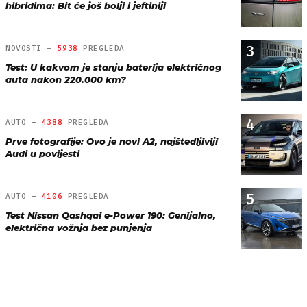
hibridima: Bit će još bolji i jeftiniji
3
NOVOSTI —
5938
PREGLEDA
Test: U kakvom je stanju baterija električnog
auta nakon 220.000 km?
4
AUTO —
4388
PREGLEDA
Prve fotografije: Ovo je novi A2, najštedljiviji
Audi u povijesti
5
AUTO —
4106
PREGLEDA
Test Nissan Qashqai e-Power 190: Genijalno,
električna vožnja bez punjenja