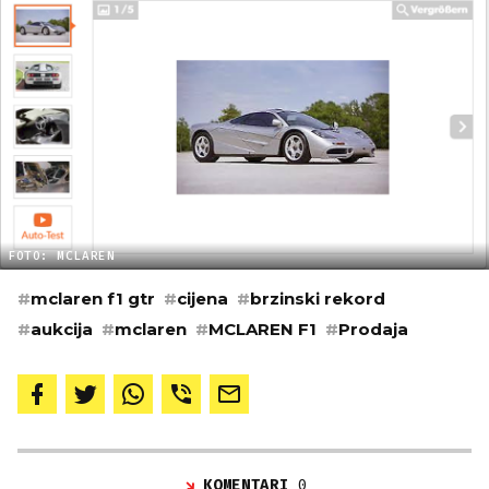
FOTO: MCLAREN
#
mclaren f1 gtr
#
cijena
#
brzinski rekord
#
aukcija
#
mclaren
#
MCLAREN F1
#
Prodaja
KOMENTARI
0