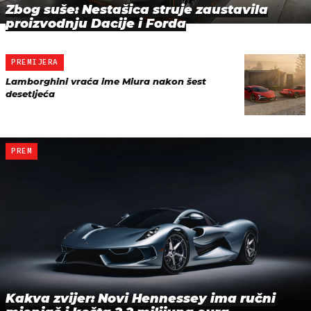
Zbog suše: Nestašica struje zaustavila
proizvodnju Dacije i Forda
PREMIJERA
Lamborghini vraća ime Miura nakon šest
desetljeća
PREM
Kakva zvijer: Novi Hennessey ima ručni