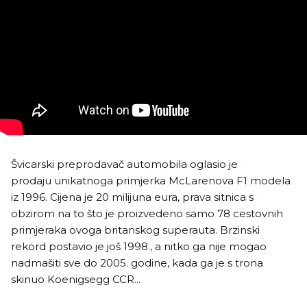
Švicarski preprodavač automobila oglasio je
prodaju unikatnoga primjerka McLarenova F1 modela
iz 1996. Cijena je 20 milijuna eura, prava sitnica s
obzirom na to što je proizvedeno samo 78 cestovnih
primjeraka ovoga britanskog superauta. Brzinski
rekord postavio je još 1998., a nitko ga nije mogao
nadmašiti sve do 2005. godine, kada ga je s trona
skinuo Koenigsegg CCR...