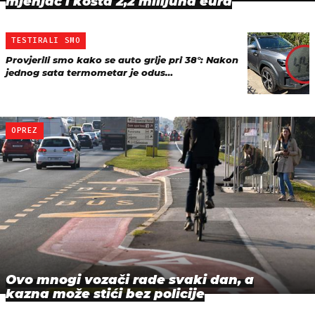
mjenjač i košta 2,2 milijuna eura
TESTIRALI SMO
Provjerili smo kako se auto grije pri 38°: Nakon
jednog sata termometar je odus…
OPREZ
Ovo mnogi vozači rade svaki dan, a
kazna može stići bez policije