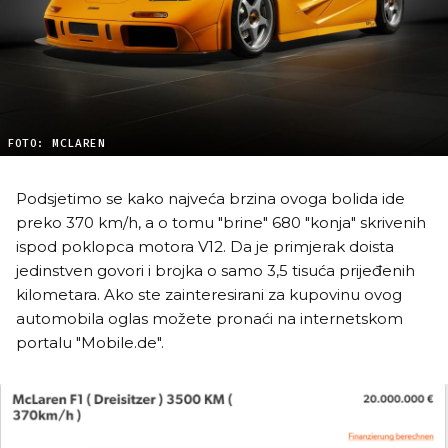
FOTO: MCLAREN
Podsjetimo se kako najveća brzina ovoga bolida ide
preko 370 km/h, a o tomu "brine" 680 "konja" skrivenih
ispod poklopca motora V12. Da je primjerak doista
jedinstven govori i brojka o samo 3,5 tisuća prijeđenih
kilometara. Ako ste zainteresirani za kupovinu ovog
automobila oglas možete pronaći na internetskom
portalu "Mobile.de".