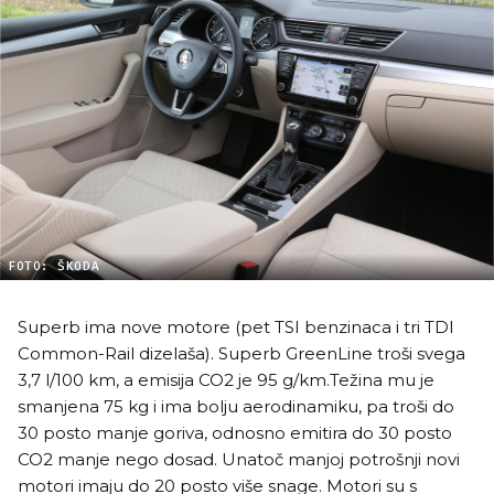
FOTO: ŠKODA
Superb ima nove motore (pet TSI benzinaca i tri TDI
Common-Rail dizelaša). Superb GreenLine troši svega
3,7 l/100 km, a emisija CO2 je 95 g/km.Težina mu je
smanjena 75 kg i ima bolju aerodinamiku, pa troši do
30 posto manje goriva, odnosno emitira do 30 posto
CO2 manje nego dosad. Unatoč manjoj potrošnji novi
motori imaju do 20 posto više snage. Motori su s