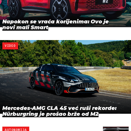
Napokon se vraća korijenima: Ovo je
novi mali Smart
VIDEO
Mercedes-AMG CLA 45 već ruši rekorde:
Nürburgring je prošao brže od M2
AUTONOMIJA