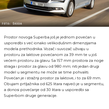
FOTO: ŠKODA
Prostor novoga Superba još je jednom povećan u
usporedbi s već ionako velikodušnim dimenzijama
modela prethodnika. Vozač i suvozač uživaju u
prostoru za laktove povećanom za 39 mm te u još
većem prostoru za glavu. Sa 157 mm prostora za noge
straga i prostor za glavu od 980 mm; niti jedan drugi
model u segmentu ne može se time pohvaliti.
Povećan je i stražnji prostor za laktove, i to za 69 mm.
Obujam prtljažnika od 625 litara najveći je u segmentu,
a donosi povećanje od 30 litara u usporedbi sa
Superbom druge generacije.