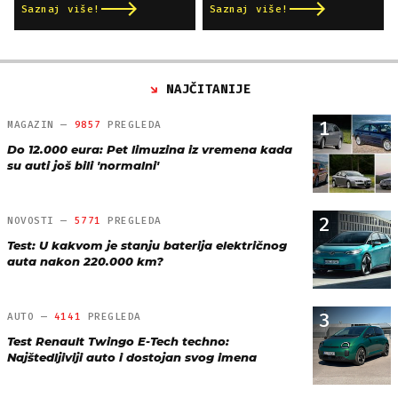
Saznaj više!
Saznaj više!
NAJČITANIJE
1
MAGAZIN —
9857
PREGLEDA
Do 12.000 eura: Pet limuzina iz vremena kada
su auti još bili 'normalni'
2
NOVOSTI —
5771
PREGLEDA
Test: U kakvom je stanju baterija električnog
auta nakon 220.000 km?
3
AUTO —
4141
PREGLEDA
Test Renault Twingo E-Tech techno:
Najštedljiviji auto i dostojan svog imena