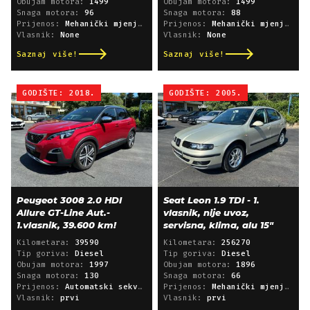
Obujam motora:
1499
Obujam motora:
1499
Snaga motora:
96
Snaga motora:
88
Prijenos:
Mehanički mjenjač
Prijenos:
Mehanički mjenjač
Vlasnik:
None
Vlasnik:
None
Saznaj više!
Saznaj više!
GODIŠTE: 2018.
GODIŠTE: 2005.
Peugeot 3008 2.0 HDI
Seat Leon 1.9 TDI - 1.
Allure GT-Line Aut.-
vlasnik, nije uvoz,
1.vlasnik, 39.600 km!
servisna, klima, alu 15"
Kilometara:
39590
Kilometara:
256270
Tip goriva:
Diesel
Tip goriva:
Diesel
Obujam motora:
1997
Obujam motora:
1896
Snaga motora:
130
Snaga motora:
66
Prijenos:
Automatski sekvencijski
Prijenos:
Mehanički mjenjač
Vlasnik:
prvi
Vlasnik:
prvi