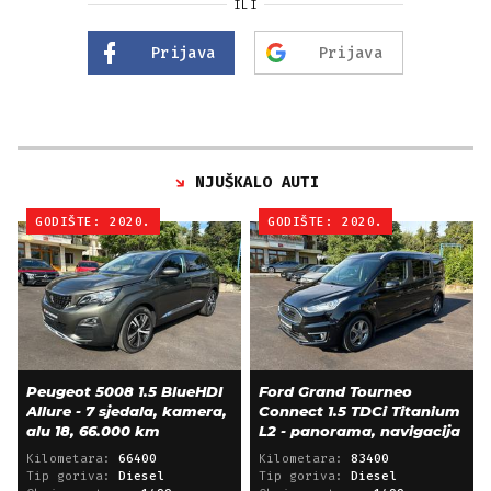
ILI
Prijava
Prijava
NJUŠKALO AUTI
GODIŠTE: 2020.
GODIŠTE: 2020.
Peugeot 5008 1.5 BlueHDI
Ford Grand Tourneo
Allure - 7 sjedala, kamera,
Connect 1.5 TDCi Titanium
alu 18, 66.000 km
L2 - panorama, navigacija
Kilometara:
66400
Kilometara:
83400
Tip goriva:
Diesel
Tip goriva:
Diesel