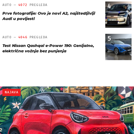
4
AUTO —
4072
PREGLEDA
Prve fotografije: Ovo je novi A2, najštedljiviji
Audi u povijesti
5
AUTO —
4046
PREGLEDA
Test Nissan Qashqai e-Power 190: Genijalno,
električna vožnja bez punjenja
NAJAVA