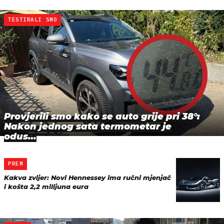
TESTIRALI SMO
Provjerili smo kako se auto grije pri 38°:
Nakon jednog sata termometar je
odus…
PREM
Kakva zvijer: Novi Hennessey ima ručni mjenjač
i košta 2,2 milijuna eura