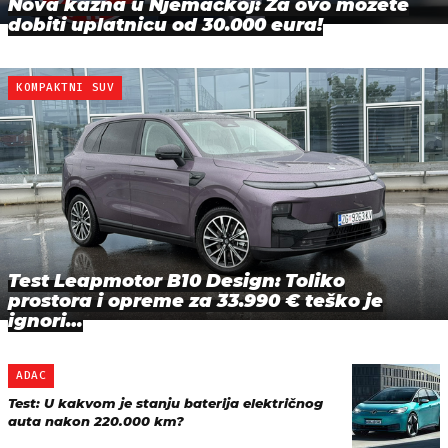
Nova kazna u Njemačkoj: Za ovo možete
dobiti uplatnicu od 30.000 eura!
KOMPAKTNI SUV
Test Leapmotor B10 Design: Toliko
prostora i opreme za 33.990 € teško je
ignori…
ADAC
Test: U kakvom je stanju baterija električnog
auta nakon 220.000 km?