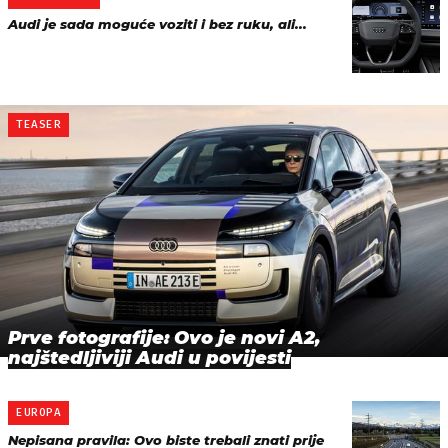
Audi je sada moguće voziti i bez ruku, ali...
TEASER
Prve fotografije: Ovo je novi A2,
najštedljiviji Audi u povijesti
EUROPA
Nepisana pravila: Ovo biste trebali znati prije