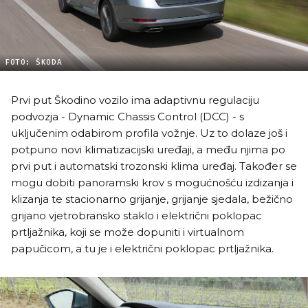
FOTO: ŠKODA
Prvi put Škodino vozilo ima adaptivnu regulaciju
podvozja - Dynamic Chassis Control (DCC) - s
uključenim odabirom profila vožnje. Uz to dolaze još i
potpuno novi klimatizacijski uređaji, a među njima po
prvi put i automatski trozonski klima uređaj. Također se
mogu dobiti panoramski krov s mogućnošću izdizanja i
klizanja te stacionarno grijanje, grijanje sjedala, bežično
grijano vjetrobransko staklo i električni poklopac
prtljažnika, koji se može dopuniti i virtualnom
papučicom, a tu je i električni poklopac prtljažnika.