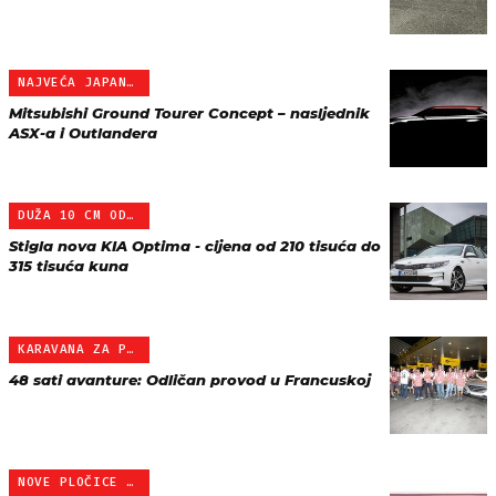
NAJVEĆA JAPANSKA ZVIJEZD…
Mitsubishi Ground Tourer Concept – nasljednik
ASX-a i Outlandera
DUŽA 10 CM OD PASSATA, O…
Stigla nova KIA Optima - cijena od 210 tisuća do
315 tisuća kuna
KARAVANA ZA PAMĆENJE
48 sati avanture: Odličan provod u Francuskoj
NOVE PLOČICE BITNO JEFTI…