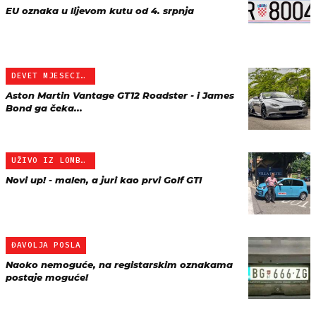
EU oznaka u lijevom kutu od 4. srpnja
DEVET MJESECI RADA ZA PR…
Aston Martin Vantage GT12 Roadster - i James
Bond ga čeka...
UŽIVO IZ LOMBARDIJE
Novi up! - malen, a juri kao prvi Golf GTI
ĐAVOLJA POSLA
Naoko nemoguće, na registarskim oznakama
postaje moguće!