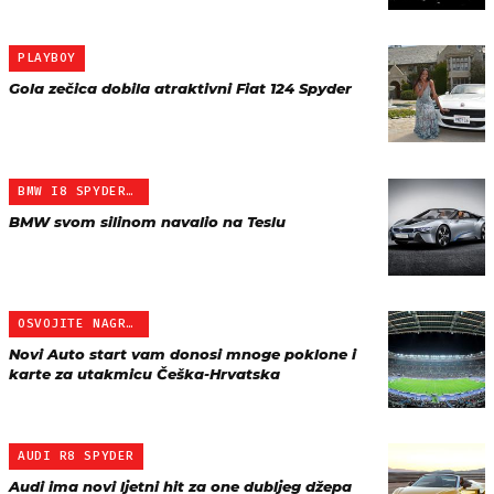
PLAYBOY
Gola zečica dobila atraktivni Fiat 124 Spyder
BMW I8 SPYDER I15
BMW svom silinom navalio na Teslu
OSVOJITE NAGRADE
Novi Auto start vam donosi mnoge poklone i
karte za utakmicu Češka-Hrvatska
AUDI R8 SPYDER
Audi ima novi ljetni hit za one dubljeg džepa