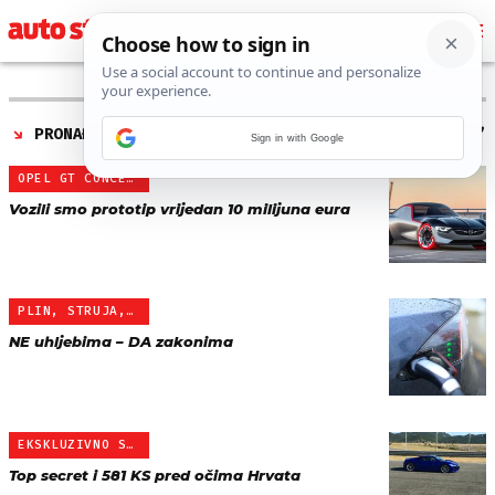
PRONAĐENO 108 REZULTATA ZA AUTORA “
IGOR STAŽIĆ
”
Sign in with Google
OPEL GT CONCEPT
Vozili smo prototip vrijedan 10 milijuna eura
PLIN, STRUJA, VODIK I BI…
NE uhljebima – DA zakonima
EKSKLUZIVNO S GROBNIKA -…
Top secret i 581 KS pred očima Hrvata