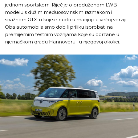
jednom sportskom. Riječ je o produženom LWB
modelu s dužim međuosovinskim razmakom i
snažnom GTX-u koji se nudi i u manjoj i u većoj verziji.
Oba automobila smo dobili priliku isprobati na
premijernim testnim vožnjama koje su održane u
njemačkom gradu Hannoveru i u njegovoj okolici.