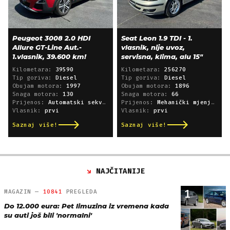
Peugeot 3008 2.0 HDI
Seat Leon 1.9 TDI - 1.
Allure GT-Line Aut.-
vlasnik, nije uvoz,
1.vlasnik, 39.600 km!
servisna, klima, alu 15"
Kilometara:
39590
Kilometara:
256270
Tip goriva:
Diesel
Tip goriva:
Diesel
Obujam motora:
1997
Obujam motora:
1896
Snaga motora:
130
Snaga motora:
66
Prijenos:
Automatski sekvencijski
Prijenos:
Mehanički mjenjač
Vlasnik:
prvi
Vlasnik:
prvi
Saznaj više!
Saznaj više!
NAJČITANIJE
1
MAGAZIN —
10841
PREGLEDA
Do 12.000 eura: Pet limuzina iz vremena kada
su auti još bili 'normalni'