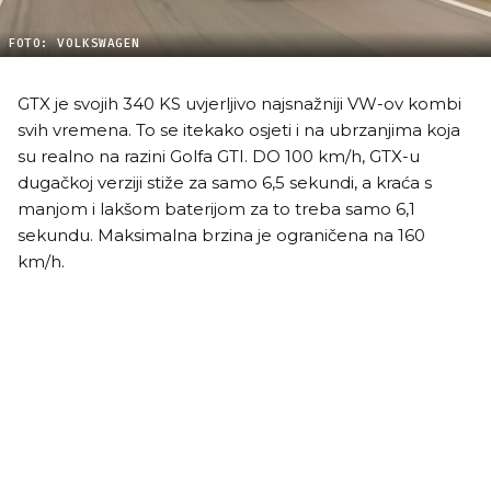
FOTO: VOLKSWAGEN
GTX je svojih 340 KS uvjerljivo najsnažniji VW-ov kombi
svih vremena. To se itekako osjeti i na ubrzanjima koja
su realno na razini Golfa GTI. DO 100 km/h, GTX-u
dugačkoj verziji stiže za samo 6,5 sekundi, a kraća s
manjom i lakšom baterijom za to treba samo 6,1
sekundu. Maksimalna brzina je ograničena na 160
km/h.