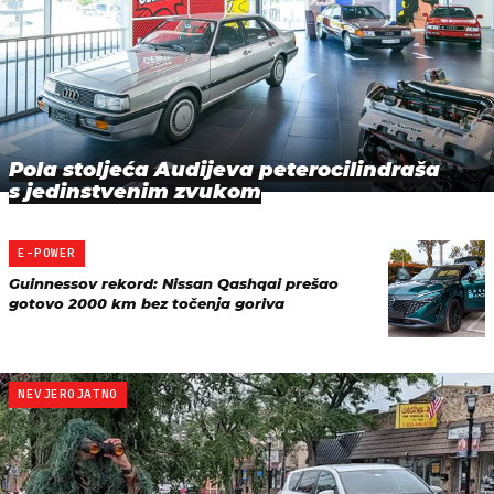
Pola stoljeća Audijeva peterocilindraša
s jedinstvenim zvukom
E-POWER
Guinnessov rekord: Nissan Qashqai prešao
gotovo 2000 km bez točenja goriva
NEVJEROJATNO