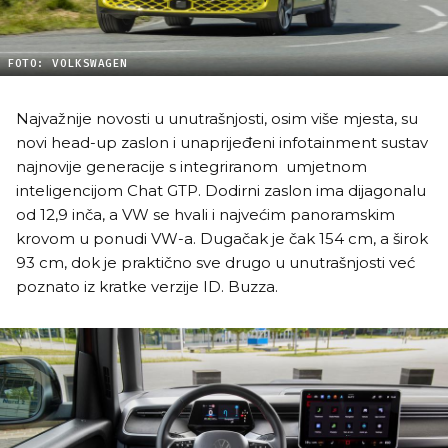
FOTO: VOLKSWAGEN
Najvažnije novosti u unutrašnjosti, osim više mjesta, su
novi head-up zaslon i unaprijeđeni infotainment sustav
najnovije generacije s integriranom umjetnom
inteligencijom Chat GTP. Dodirni zaslon ima dijagonalu
od 12,9 inča, a VW se hvali i najvećim panoramskim
krovom u ponudi VW-a. Dugačak je čak 154 cm, a širok
93 cm, dok je praktično sve drugo u unutrašnjosti već
poznato iz kratke verzije ID. Buzza.