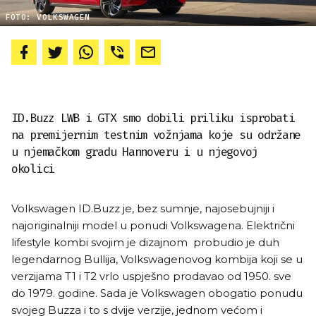
FOTO: VOLKSWAGEN
ID.Buzz LWB i GTX smo dobili priliku isprobati
na premijernim testnim vožnjama koje su održane
u njemačkom gradu Hannoveru i u njegovoj
okolici
Volkswagen ID.Buzz je, bez sumnje, najosebujniji i
najoriginalniji model u ponudi Volkswagena. Električni
lifestyle kombi svojim je dizajnom probudio je duh
legendarnog Bullija, Volkswagenovog kombija koji se u
verzijama T1 i T2 vrlo uspješno prodavao od 1950. sve
do 1979. godine. Sada je Volkswagen obogatio ponudu
svojeg Buzza i to s dvije verzije, jednom većom i