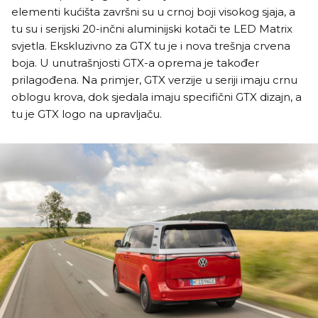
elementi kućišta završni su u crnoj boji visokog sjaja, a
tu su i serijski 20-inčni aluminijski kotači te LED Matrix
svjetla. Ekskluzivno za GTX tu je i nova trešnja crvena
boja. U unutrašnjosti GTX-a oprema je također
prilagođena. Na primjer, GTX verzije u seriji imaju crnu
oblogu krova, dok sjedala imaju specifični GTX dizajn, a
tu je GTX logo na upravljaču.