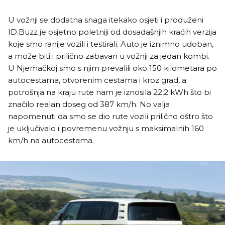
U vožnji se dodatna snaga itekako osjeti i produženi
ID.Buzz je osjetno poletniji od dosadašnjih kraćih verzija
koje smo ranije vozili i testirali. Auto je iznimno udoban,
a može biti i prilično zabavan u vožnji za jedan kombi.
U Njemačkoj smo s njim prevalili oko 150 kilometara po
autocestama, otvorenim cestama i kroz grad, a
potrošnja na kraju rute nam je iznosila 22,2 kWh što bi
značilo realan doseg od 387 km/h. No valja
napomenuti da smo se dio rute vozili prilično oštro što
je uključivalo i povremenu vožnju s maksimalnih 160
km/h na autocestama.