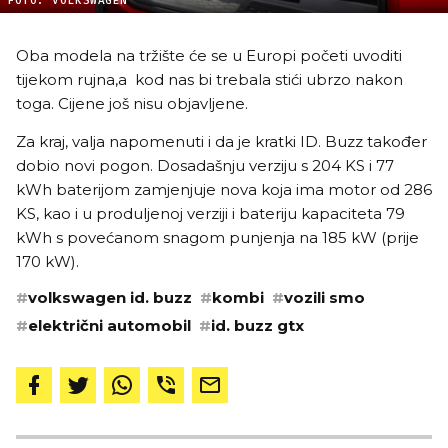
FOTO: VOLKSWAGEN
Oba modela na tržište će se u Europi početi uvoditi
tijekom rujna,a kod nas bi trebala stići ubrzo nakon
toga. Cijene još nisu objavljene.
Za kraj, valja napomenuti i da je kratki ID. Buzz također
dobio novi pogon. Dosadašnju verziju s 204 KS i 77
kWh baterijom zamjenjuje nova koja ima motor od 286
KS, kao i u produljenoj verziji i bateriju kapaciteta 79
kWh s povećanom snagom punjenja na 185 kW (prije
170 kW).
#
volkswagen id. buzz
#
kombi
#
vozili smo
#
električni automobil
#
id. buzz gtx