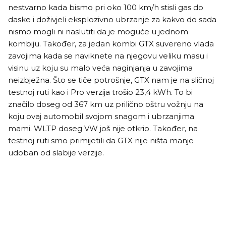
nestvarno kada bismo pri oko 100 km/h stisli gas do
daske i doživjeli eksplozivno ubrzanje za kakvo do sada
nismo mogli ni naslutiti da je moguće u jednom
kombiju. Također, za jedan kombi GTX suvereno vlada
zavojima kada se naviknete na njegovu veliku masu i
visinu uz koju su malo veća naginjanja u zavojima
neizbježna. Što se tiče potrošnje, GTX nam je na sličnoj
testnoj ruti kao i Pro verzija trošio 23,4 kWh. To bi
značilo doseg od 367 km uz prilično oštru vožnju na
koju ovaj automobil svojom snagom i ubrzanjima
mami. WLTP doseg VW još nije otkrio. Također, na
testnoj ruti smo primijetili da GTX nije ništa manje
udoban od slabije verzije.