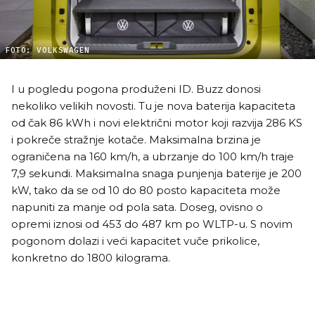
FOTO: VOLKSWAGEN
I u pogledu pogona produženi ID. Buzz donosi
nekoliko velikih novosti. Tu je nova baterija kapaciteta
od čak 86 kWh i novi električni motor koji razvija 286 KS
i pokreče stražnje kotače. Maksimalna brzina je
ograničena na 160 km/h, a ubrzanje do 100 km/h traje
7,9 sekundi. Maksimalna snaga punjenja baterije je 200
kW, tako da se od 10 do 80 posto kapaciteta može
napuniti za manje od pola sata. Doseg, ovisno o
opremi iznosi od 453 do 487 km po WLTP-u. S novim
pogonom dolazi i veći kapacitet vuče prikolice,
konkretno do 1800 kilograma.