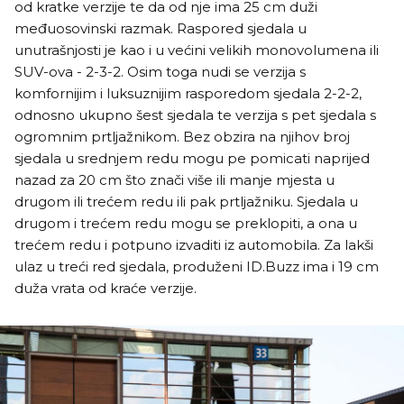
od kratke verzije te da od nje ima 25 cm duži
međuosovinski razmak. Raspored sjedala u
unutrašnjosti je kao i u većini velikih monovolumena ili
SUV-ova - 2-3-2. Osim toga nudi se verzija s
komfornijim i luksuznijim rasporedom sjedala 2-2-2,
odnosno ukupno šest sjedala te verzija s pet sjedala s
ogromnim prtljažnikom. Bez obzira na njihov broj
sjedala u srednjem redu mogu pe pomicati naprijed
nazad za 20 cm što znači više ili manje mjesta u
drugom ili trećem redu ili pak prtljažniku. Sjedala u
drugom i trećem redu mogu se preklopiti, a ona u
trećem redu i potpuno izvaditi iz automobila. Za lakši
ulaz u treći red sjedala, produženi ID.Buzz ima i 19 cm
duža vrata od kraće verzije.