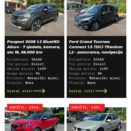
Peugeot 5008 1.5 BlueHDI
Ford Grand Tourneo
Allure - 7 sjedala, kamera,
Connect 1.5 TDCi Titanium
alu 18, 66.000 km
L2 - panorama, navigacija
Kilometara:
66400
Kilometara:
83400
Tip goriva:
Diesel
Tip goriva:
Diesel
Obujam motora:
1499
Obujam motora:
1499
Snaga motora:
96
Snaga motora:
88
Prijenos:
Mehanički mjenjač
Prijenos:
Mehanički mjenjač
Vlasnik:
None
Vlasnik:
None
Saznaj više!
Saznaj više!
GODIŠTE: 2018.
GODIŠTE: 2005.