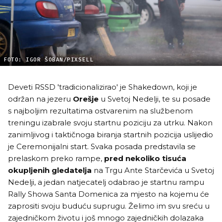
FOTO: IGOR ŠOBAN/PIXSELL
Deveti RSSD 'tradicionalizirao' je Shakedown, koji je
održan na jezeru
Orešje
u Svetoj Nedelji, te su posade
s najboljim rezultatima ostvarenim na službenom
treningu izabrale svoju startnu poziciju za utrku. Nakon
zanimljivog i taktičnoga biranja startnih pozicija uslijedio
je Ceremonijalni start. Svaka posada predstavila se
prelaskom preko rampe,
pred nekoliko tisuća
okupljenih gledatelja
na Trgu Ante Starčevića u Svetoj
Nedelji, a jedan natjecatelj odabrao je startnu rampu
Rally Showa Santa Domenica za mjesto na kojemu će
zaprositi svoju buduću suprugu. Želimo im svu sreću u
zajedničkom životu i još mnogo zajedničkih dolazaka