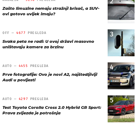
2
Zašto limuzine nemaju stražnji brisač, a SUV-
ovi gotovo uvijek imaju?
3
OFF —
4677
PREGLEDA
Svaka peta ne radi: U ovoj državi masovno
uništavaju kamere za brzinu
4
AUTO —
4455
PREGLEDA
Prve fotografije: Ovo je novi A2, najštedljiviji
Audi u povijesti
5
AUTO —
4297
PREGLEDA
Test Toyota Corolla Cross 2.0 Hybrid GR Sport:
Prava zvijezda je potrošnja