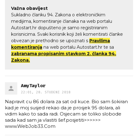
Važna obavijest
Sukladno članku 94. Zakona o elektroničkim
medijima, komentiranje članaka na web portalu
Autostart.hr dopušteno je samo registriranim
korisnicima. Svaki korisnik koji želi komentirati članke
obvezan je prethodno se upoznati s
Pravilima
komentiranja
na web portalu Autostart.hr te sa
zabranama propisanim stavkom 2. članka 94.
Zakona.
AmyTaylor
22:01, 28. STUDENI 2018
Napravit cu 86 dolara za sat od kuce. Bio sam šokiran
kad je moj susjed rekao da je prosjek 95 dolara, ali
vidim kako to sada radi. Osjecam se toliko slobode
sada kad sam ja vlastiti šef.posjetiti>>>>>>
www.WebJob33.Com