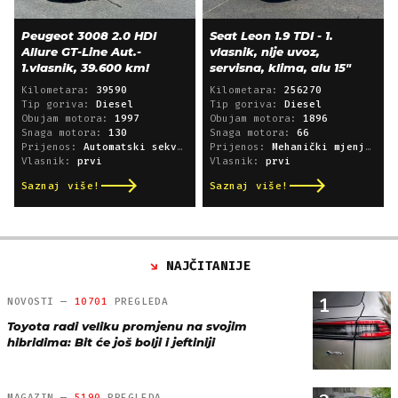
Peugeot 3008 2.0 HDI
Seat Leon 1.9 TDI - 1.
Allure GT-Line Aut.-
vlasnik, nije uvoz,
1.vlasnik, 39.600 km!
servisna, klima, alu 15"
Kilometara:
39590
Kilometara:
256270
Tip goriva:
Diesel
Tip goriva:
Diesel
Obujam motora:
1997
Obujam motora:
1896
Snaga motora:
130
Snaga motora:
66
Prijenos:
Automatski sekvencijski
Prijenos:
Mehanički mjenjač
Vlasnik:
prvi
Vlasnik:
prvi
Saznaj više!
Saznaj više!
NAJČITANIJE
1
NOVOSTI —
10701
PREGLEDA
Toyota radi veliku promjenu na svojim
hibridima: Bit će još bolji i jeftiniji
MAGAZIN —
5190
PREGLEDA