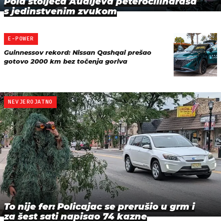
Pola stoljeća Audijeva peterocilindraša
s jedinstvenim zvukom
E-POWER
Guinnessov rekord: Nissan Qashqai prešao
gotovo 2000 km bez točenja goriva
NEVJEROJATNO
To nije fer: Policajac se prerušio u grm i
za šest sati napisao 74 kazne