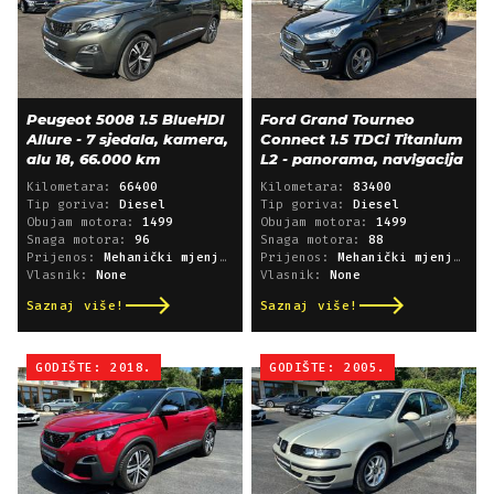
Peugeot 5008 1.5 BlueHDI
Ford Grand Tourneo
Allure - 7 sjedala, kamera,
Connect 1.5 TDCi Titanium
alu 18, 66.000 km
L2 - panorama, navigacija
Kilometara:
66400
Kilometara:
83400
Tip goriva:
Diesel
Tip goriva:
Diesel
Obujam motora:
1499
Obujam motora:
1499
Snaga motora:
96
Snaga motora:
88
Prijenos:
Mehanički mjenjač
Prijenos:
Mehanički mjenjač
Vlasnik:
None
Vlasnik:
None
Saznaj više!
Saznaj više!
GODIŠTE: 2018.
GODIŠTE: 2005.