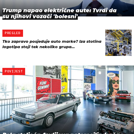
Trump napao električne aute: Tvrdi da
su njihovi vozači 'bolesni'
PREGLED
Tko zapravo posjeduje auto marke? Iza stotina
logotipa stoji tek nekoliko grupa…
POVIJEST