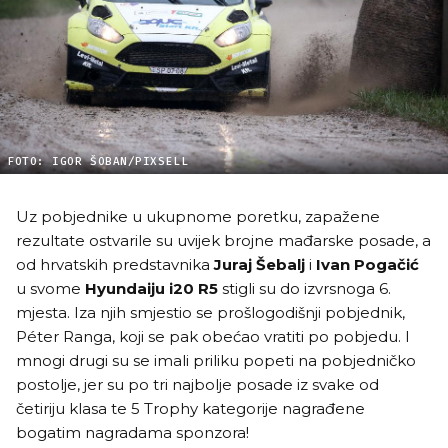
FOTO: IGOR ŠOBAN/PIXSELL
Uz pobjednike u ukupnome poretku, zapažene
rezultate ostvarile su uvijek brojne mađarske posade, a
od hrvatskih predstavnika
Juraj Šebalj
i
Ivan Pogačić
u svome
Hyundaiju i20 R5
stigli su do izvrsnoga 6.
mjesta. Iza njih smjestio se prošlogodišnji pobjednik,
Péter Ranga, koji se pak obećao vratiti po pobjedu. I
mnogi drugi su se imali priliku popeti na pobjedničko
postolje, jer su po tri najbolje posade iz svake od
četiriju klasa te 5 Trophy kategorije nagrađene
bogatim nagradama sponzora!