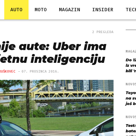
AUTO
MOTO
MAGAZIN
INSIDER
TEC
2 PREGLEDA
ije aute: Uber ima
MAGA
etnu inteligenciju
Do 1
iz v
bili 
RUŠKOVEC
07. PROSINCA 2016.
NOVO
Toyo
na s
još bo
NOVO
Test
bate