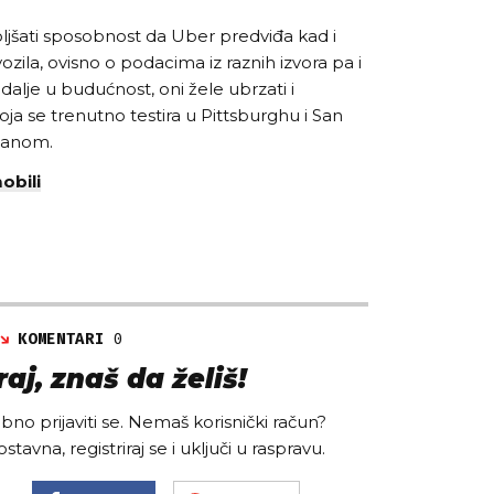
ljšati sposobnost da Uber predviđa kad i
ozila, ovisno o podacima iz raznih izvora pa i
alje u budućnost, oni žele ubrzati i
oja se trenutno testira u Pittsburghu i San
olanom.
obili
KOMENTARI
0
aj, znaš da želiš!
no prijaviti se. Nemaš korisnički račun?
ostavna, registriraj se i uključi u raspravu.