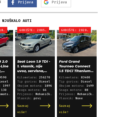
Prijava
Prijava
I
NJUŠKALO AUTI
18.
GODIŠTE: 2005.
GODIŠTE: 2020.
 2.0
Seat Leon 1.9 TDI -
Ford Grand
-Line
1. vlasnik, nije
Tourneo Connect
k,
uvoz, servisna,
1.5 TDCi Titanium
klima, alu 15"
L2 - panorama,
9590
Kilometara:
256270
Kilometara:
83400
navigacija
iesel
Tip goriva:
Diesel
Tip goriva:
Diesel
a:
1997
Obujam motora:
1896
Obujam motora:
1499
:
130
Snaga motora:
66
Snaga motora:
88
i sekvencijski
Prijenos:
Mehanički mjenjač
Prijenos:
Mehanički mjenjač
Vlasnik:
prvi
Vlasnik:
None
Saznaj
Saznaj
više!
više!