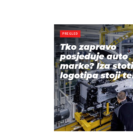
PREGLED
Tko zapravo
posjeduje auto
marke? Iza stot
logotipa stoji te