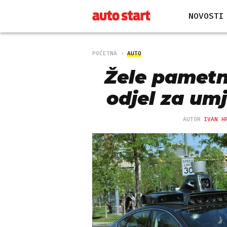
NOVOSTI
POČETNA
AUTO
Žele pametn
odjel za umj
AUTOR
IVAN H