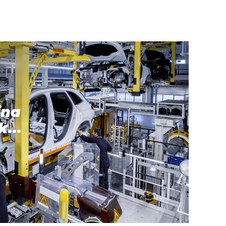
ina
k...