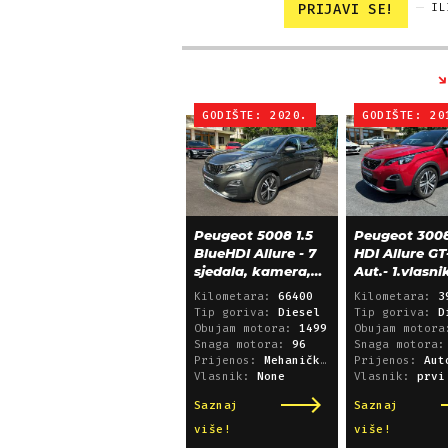
PRIJAVI SE!
IL
GODIŠTE: 2020.
GODIŠTE: 20
Peugeot 5008 1.5
Peugeot 3008
BlueHDI Allure - 7
HDI Allure GT
sjedala, kamera,
Aut.- 1.vlasni
alu 18, 66.000 km
39.600 km!
Kilometara:
66400
Kilometara:
3
Tip goriva:
Diesel
Tip goriva:
D
Obujam motora:
1499
Obujam motor
Snaga motora:
96
Snaga motora
Prijenos:
Mehanički mjenjač
Prijenos:
Automatsk
Vlasnik:
None
Vlasnik:
prvi
Saznaj
Saznaj
više!
više!