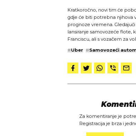
Kratkoročno, novi tim će pobo
gdje će biti potrebna njihova v
prognoze vremena. Gledajući d
lansiranje samovozeće flote, k
Franciscu, ali s vozačem za v
#
Uber
#
Samovozeći autom
Komentir
Za komentiranje je potreb
Registracija je brza i jedn