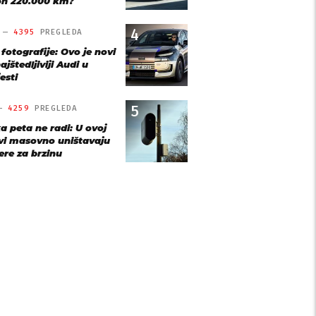
n 220.000 km?
4
O —
4395
PREGLEDA
 fotografije: Ovo je novi
ajštedljiviji Audi u
esti
5
 —
4259
PREGLEDA
a peta ne radi: U ovoj
vi masovno uništavaju
re za brzinu