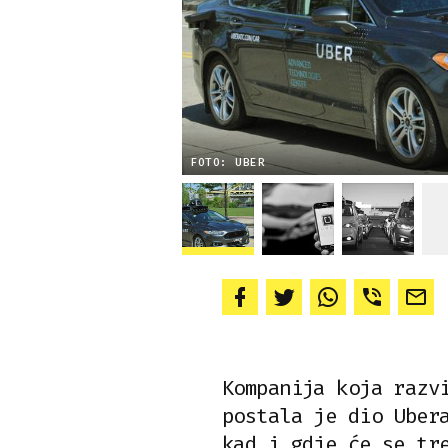
FOTO: UBER
Kompanija koja razv
postala je dio Uber
kad i gdje će se tr