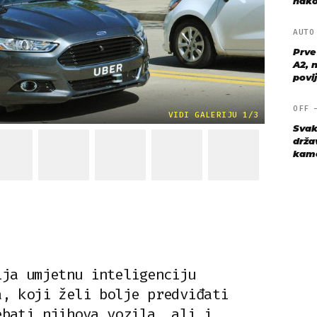
nako
AUT
Prve
A2, n
povij
OFF
VIDI GALERIJU 1/3
Svak
drža
kame
ija umjetnu inteligenciju
a, koji želi bolje predviđati
ebati njihova vozila, ali i