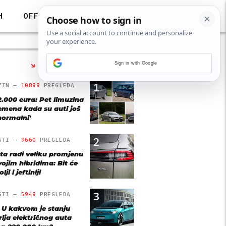
H
OFF
Sign in with Google
NAJČITANIJE
1
ZIN —
10899
PREGLEDA
2.000 eura: Pet limuzina
remena kada su auti još
'normalni'
2
STI —
9660
PREGLEDA
ta radi veliku promjenu
vojim hibridima: Bit će
lji i jeftiniji
3
STI —
5949
PREGLEDA
: U kakvom je stanju
rija električnog auta