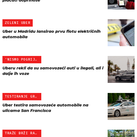
plaćati doprinose'
ZELENI UBER
Uber u Madridu lansirao prvu flotu električnih
automobila
'NISMO POGRIJEŠILI'
Uberu rekli da su samovozeći auti u ilegali, ali i
dalje ih voze
TESTIRANJE GRANICA ZAKONA
Uber testira samovozeće automobile na
ulicama San Francisca
TRAŽE BRŽI RAZVOJ