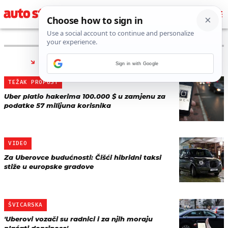
PRONAĐENO 14 REZULTATA ZA TAG “
UBER
”
Sign in with Google
TEŽAK PROPUST
Uber platio hakerima 100.000 $ u zamjenu za
podatke 57 milijuna korisnika
VIDEO
Za Uberovce budućnosti: Čišći hibridni taksi
stiže u europske gradove
ŠVICARSKA
'Uberovi vozači su radnici i za njih moraju