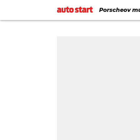
Porscheov muz
povijest