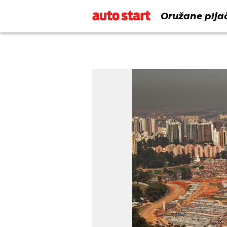
Oružane pljač
Saubera, FIA-e