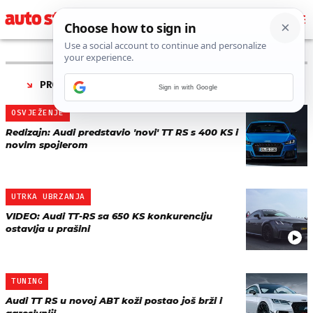
PRONAĐENO 4 REZULTATA ZA TAG “
AUDI TT RS
”
Sign in with Google
OSVJEŽENJE
Redizajn: Audi predstavio 'novi' TT RS s 400 KS i
novim spojlerom
UTRKA UBRZANJA
VIDEO: Audi TT-RS sa 650 KS konkurenciju
ostavlja u prašini
TUNING
Audi TT RS u novoj ABT koži postao još brži i