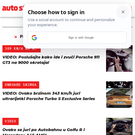
PRONAĐENO 9 REZULTATA ZA TAG “
AUTOBAHN
”
Sign in with Google
309 KM/H NA AUTOBAHNU
VIDEO: Poslušajte kako ide i zvuči Porsche 911
GT3 na 9000 okretaja!
ONBOARD SNIMKA
VIDEO: Ovako brzinom 343 km/h juri
ultrarijetki Porsche Turbo S Exclusive Series
VIDEO
Ovako se juri po Autobahnu u Golfu R i