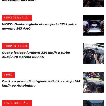
Mercedesu A45 AMG!
MERCEDESOVA ZVIJER
VIDEO: Ovako izgleda ubrzanje do 315 km/h u
novome S63 AMG
ONBOARD VIDEO
Ovako izgleda jurnjava 324 km/h u turbo
Audiju R8 s preko 800 KS
VIDEO
Ovako u prvom licu izgleda luđačka vožnja 342
km/h po Autobahnu
CESTE KOJE ŽIVOT ZNAČE