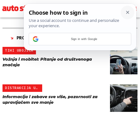
PRONAĐENO 2 REZULTATA ZA TAG “
DISTRAKCIJA
”
Sign in with Google
TIHI UBOJICA
Vožnja i mobitel: Pitanje od društvenoga
značaja
DISTRAKCIJA U PROMETU
Informacija i zabave sve više, pozornosti za
upravljačem sve manje