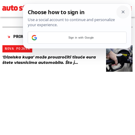
PRONAĐENO 1 REZULTATA ZA TAG “
DIZELSKA KUGA
”
Sign in with Google
NOVA POJAVA
'Dizelska kuga' može prouzročiti tisuće eura
štete vlasnicima automobila. Što j…