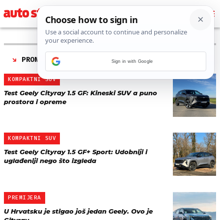
PRONAĐENO 3 REZULTATA ZA TAG “
GEELY CITYRAY
”
Sign in with Google
KOMPAKTNI SUV
Test Geely Cityray 1.5 GF: Kineski SUV a puno
prostora i opreme
KOMPAKTNI SUV
Test Geely Cityray 1.5 GF+ Sport: Udobniji i
uglađeniji nego što izgleda
PREMIJERA
U Hrvatsku je stigao još jedan Geely. Ovo je