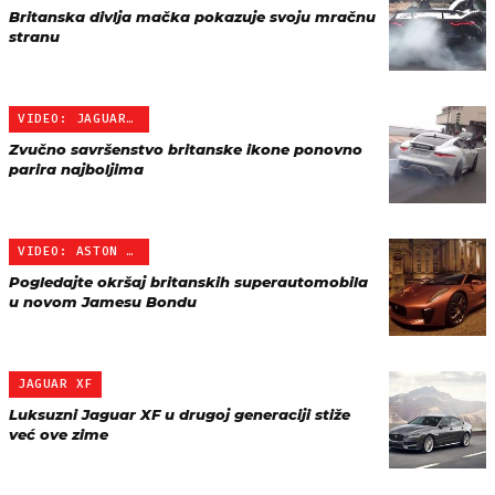
Britanska divlja mačka pokazuje svoju mračnu
stranu
VIDEO: JAGUAR F-TYPE
Zvučno savršenstvo britanske ikone ponovno
parira najboljima
VIDEO: ASTON MARTIN VS J…
Pogledajte okršaj britanskih superautomobila
u novom Jamesu Bondu
JAGUAR XF
Luksuzni Jaguar XF u drugoj generaciji stiže
već ove zime