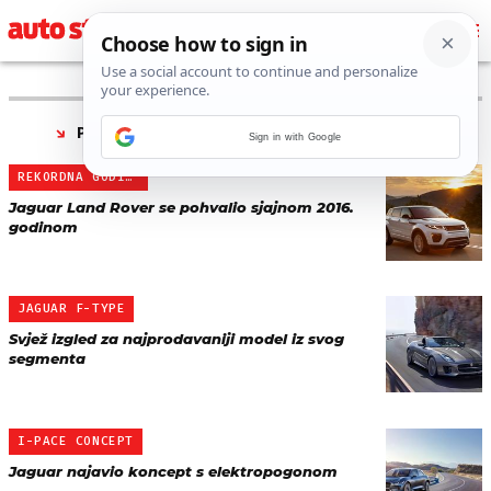
PRONAĐENO 10 REZULTATA ZA TAG “
JAGUAR
”
Sign in with Google
REKORDNA GODINA
Jaguar Land Rover se pohvalio sjajnom 2016.
godinom
JAGUAR F-TYPE
Svjež izgled za najprodavaniji model iz svog
segmenta
I-PACE CONCEPT
Jaguar najavio koncept s elektropogonom