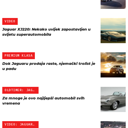
VIDEO
Jaguar XJ220: Nekako uvijek zapostavljen u
svijetu superautomobila
PREMIUM KLASA
Dok Jaguaru prodaja raste, njemački trolist je
u padu
OLDTIMER: JAGUAR E-TYPE …
Za mnoge je ovo najljepši automobil svih
vremena
VIDEO: JAGUAR PROJEKT 7