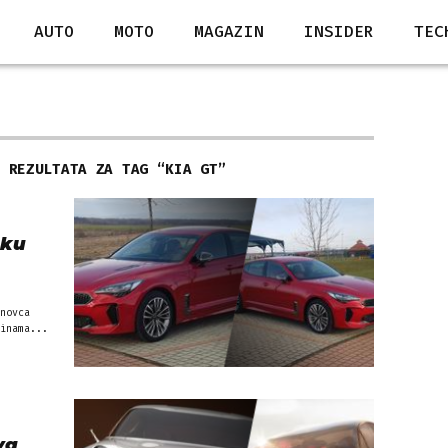
AUTO
MOTO
MAGAZIN
INSIDER
TEC
2 REZULTATA ZA TAG “
KIA GT
”
sku
novca
inama...
va