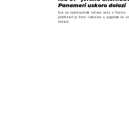
Panameri uskoro dolazi
Kia na nadolazećem salonu auta u Parizu
predstavlja brzu limuzinu s pogonom na st
kotače