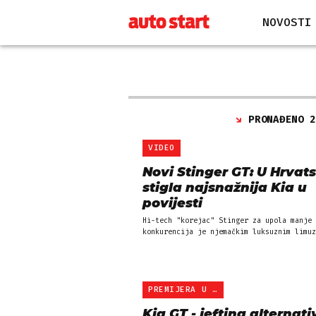
NOVOSTI
PRONAĐENO 
VIDEO
Novi Stinger GT: U Hrvat
stigla najsnažnija Kia u
povijesti
Hi-tech "korejac" Stinger za upola manje 
konkurencija je njemačkim luksuznim limuz
PREMIJERA U LISTOPADU
Kia GT - jeftina alternati