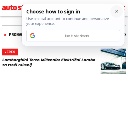
PRONAĐENO 1 REZULTATA ZA TAG “
LAMBORGHINI TERZO
Sign in with Google
MILLENNIO
”
VIDEO
Lamborghini Terzo Millennio: Električni Lambo
za treći milenij