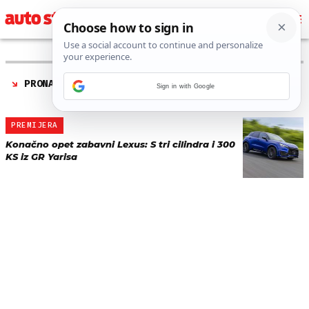
PRONAĐENO 1 REZULTATA ZA TAG “
LEXUS LBX MORIZO
Sign in with Google
RR
”
PREMIJERA
Konačno opet zabavni Lexus: S tri cilindra i 300
KS iz GR Yarisa