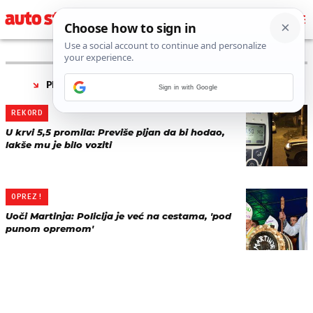
PRONAĐENO 2 REZULTATA ZA TAG “
MARTINJE
”
Sign in with Google
REKORD
U krvi 5,5 promila: Previše pijan da bi hodao,
lakše mu je bilo voziti
OPREZ!
Uoči Martinja: Policija je već na cestama, 'pod
punom opremom'