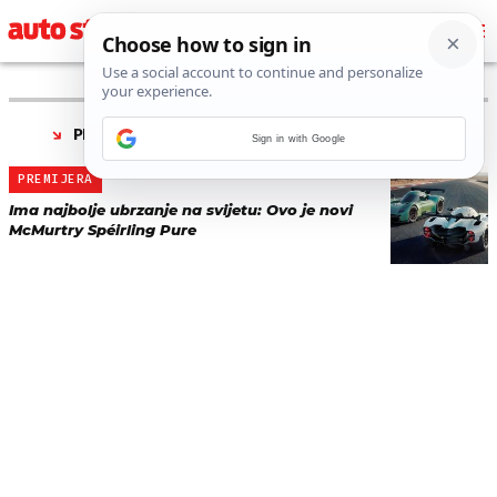
PRONAĐENO 1 REZULTATA ZA TAG “
MCMURTRY
”
Sign in with Google
PREMIJERA
Ima najbolje ubrzanje na svijetu: Ovo je novi
McMurtry Spéirling Pure