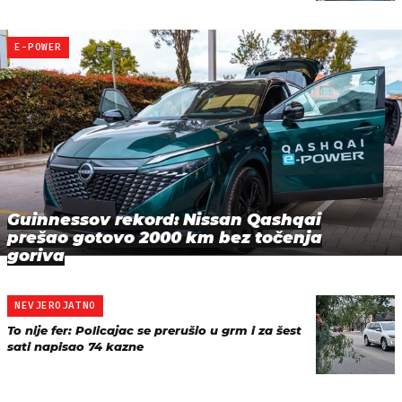
E-POWER
Guinnessov rekord: Nissan Qashqai
prešao gotovo 2000 km bez točenja
goriva
NEVJEROJATNO
To nije fer: Policajac se prerušio u grm i za šest
sati napisao 74 kazne