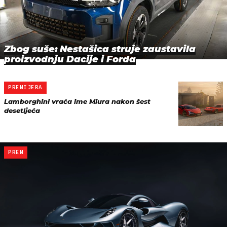
Zbog suše: Nestašica struje zaustavila
proizvodnju Dacije i Forda
PREMIJERA
Lamborghini vraća ime Miura nakon šest
desetljeća
PREM