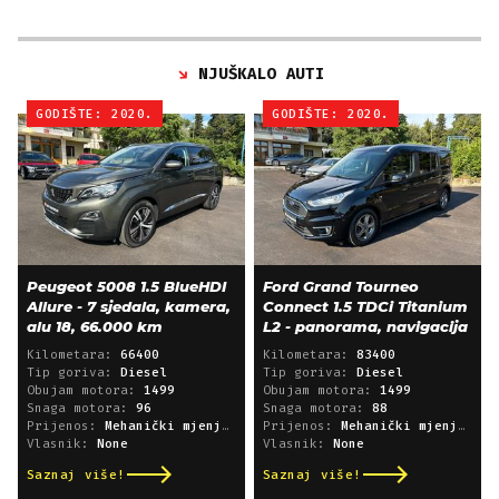
NJUŠKALO AUTI
GODIŠTE: 2020.
GODIŠTE: 2020.
Peugeot 5008 1.5 BlueHDI
Ford Grand Tourneo
Allure - 7 sjedala, kamera,
Connect 1.5 TDCi Titanium
alu 18, 66.000 km
L2 - panorama, navigacija
Kilometara:
66400
Kilometara:
83400
Tip goriva:
Diesel
Tip goriva:
Diesel
Obujam motora:
1499
Obujam motora:
1499
Snaga motora:
96
Snaga motora:
88
Prijenos:
Mehanički mjenjač
Prijenos:
Mehanički mjenjač
Vlasnik:
None
Vlasnik:
None
Saznaj više!
Saznaj više!