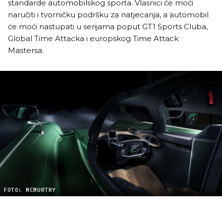
standarde automobilskog sporta. Vlasnici će moći
naručiti i tvorničku podršku za natjecanja, a automobil
će moći nastupati u serijama poput GT1 Sports Cluba,
Global Time Attacka i europskog Time Attack
Mastersa.
FOTO: MCMURTRY