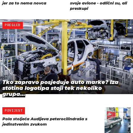
PREGLED
Tko zapravo posjeduje auto marke? Iza
stotina logotipa stoji tek nekoliko
grupa…
POVIJEST
Pola stoljeća Audijeva peterocilindraša s
jedinstvenim zvukom