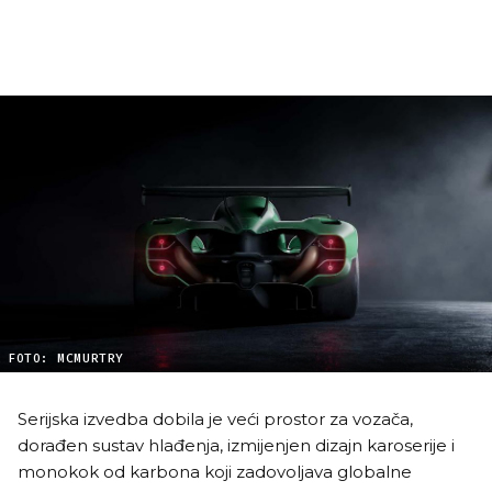
FOTO: MCMURTRY
Serijska izvedba dobila je veći prostor za vozača,
dorađen sustav hlađenja, izmijenjen dizajn karoserije i
monokok od karbona koji zadovoljava globalne