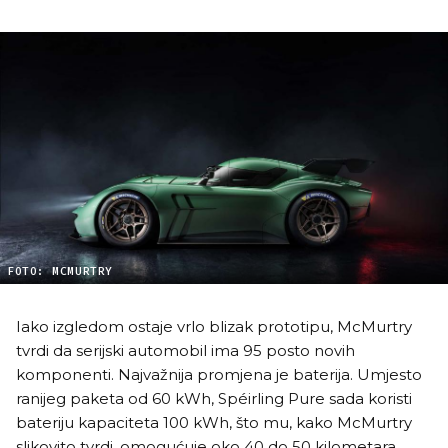
FOTO: MCMURTRY
Iako izgledom ostaje vrlo blizak prototipu, McMurtry
tvrdi da serijski automobil ima 95 posto novih
komponenti. Najvažnija promjena je baterija. Umjesto
ranijeg paketa od 60 kWh, Spéirling Pure sada koristi
bateriju kapaciteta 100 kWh, što mu, kako McMurtry
slikovito tvrdi, omogućuje oko 40 do 50 kilometara