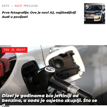
5
AUTO —
4429
PREGLEDA
Prve fotografije: Ovo je novi A2, najštedljiviji
Audi u povijesti
TKO JE KRIV?
Dizel je godinama bio jeftiniji od
benzina, a sada je osjetno skuplji. Što se
d…