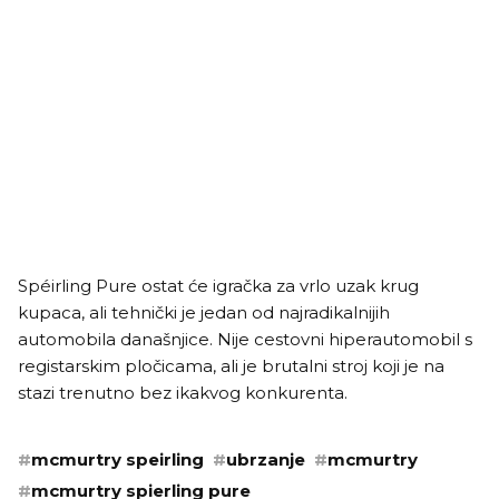
Spéirling Pure ostat će igračka za vrlo uzak krug
kupaca, ali tehnički je jedan od najradikalnijih
automobila današnjice. Nije cestovni hiperautomobil s
registarskim pločicama, ali je brutalni stroj koji je na
stazi trenutno bez ikakvog konkurenta.
#
mcmurtry speirling
#
ubrzanje
#
mcmurtry
#
mcmurtry spierling pure