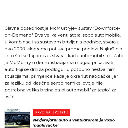
Glavna posebnost je McMurtryjev sustav "Downforce-
on-Demand". Dva velika ventilatora ispod automobila,
u kombinaciji sa sustavom brtvljenja podnice, stvaraju
oko 2000 kilograma potiska prema podlozi. Najluđi dio
je to što se taj potisak stvara i kada automobil stoji. Zato
je McMurtry u demonstracijama mogao prikazivati
auto koji se drži za podlogu i u potpuno nestvarnim
situacijama, primjerice kada je okrenut naopačke, jer
za razliku od klasične aerodinamike, ovdje nije
potrebna velika brzina da bi automobil "zalijepio" za
asfalt.
PRVI NA SVIJETU
Nevjerojatni auto s ventilatorom je vozio
'naglavačke'