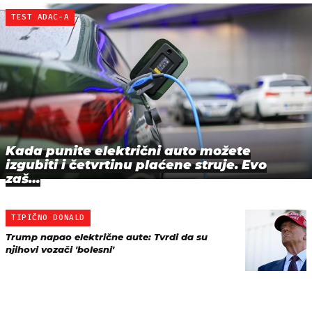
TEST ADAC-A
Kada punite električni auto možete
izgubiti i četvrtinu plaćene struje. Evo
zaš…
TIPIČNO DONALD
Trump napao električne aute: Tvrdi da su
njihovi vozači 'bolesni'