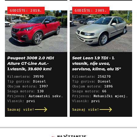
GODIŠTE: 2018.
GODIŠTE: 2005.
Peugeot 3008 2.0 HDI
Seat Leon 1.9 TDI - 1.
Allure GT-Line Aut.-
vlasnik, nije uvoz,
1.vlasnik, 39.600 km!
servisna, klima, alu 15"
Kilometara:
39590
Kilometara:
256270
Tip goriva:
Diesel
Tip goriva:
Diesel
Obujam motora:
1997
Obujam motora:
1896
Snaga motora:
130
Snaga motora:
66
Prijenos:
Automatski sekvencijski
Prijenos:
Mehanički mjenjač
Vlasnik:
prvi
Vlasnik:
prvi
Saznaj više!
Saznaj više!