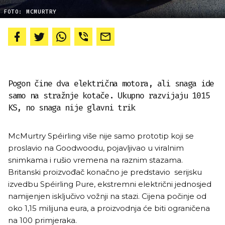
FOTO: MCMURTRY
Pogon čine dva električna motora, ali snaga ide
samo na stražnje kotače. Ukupno razvijaju 1015
KS, no snaga nije glavni trik
McMurtry Spéirling više nije samo prototip koji se
proslavio na Goodwoodu, pojavljivao u viralnim
snimkama i rušio vremena na raznim stazama.
Britanski proizvođač konačno je predstavio serijsku
izvedbu Spéirling Pure, ekstremni električni jednosjed
namijenjen isključivo vožnji na stazi. Cijena počinje od
oko 1,15 milijuna eura, a proizvodnja će biti ograničena
na 100 primjeraka.