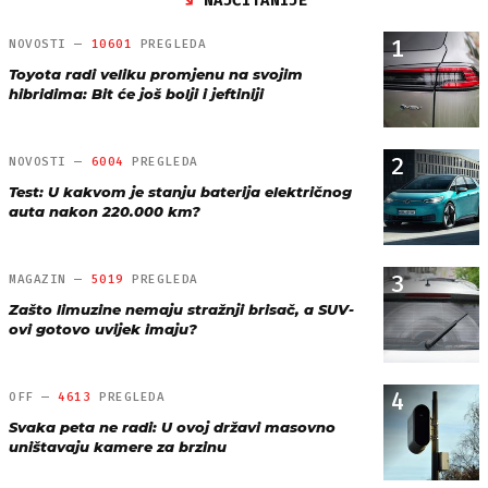
NAJČITANIJE
1
NOVOSTI —
10601
PREGLEDA
Toyota radi veliku promjenu na svojim
hibridima: Bit će još bolji i jeftiniji
2
NOVOSTI —
6004
PREGLEDA
Test: U kakvom je stanju baterija električnog
auta nakon 220.000 km?
3
MAGAZIN —
5019
PREGLEDA
Zašto limuzine nemaju stražnji brisač, a SUV-
ovi gotovo uvijek imaju?
4
OFF —
4613
PREGLEDA
Svaka peta ne radi: U ovoj državi masovno
uništavaju kamere za brzinu