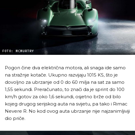
FOTO: MCMURTRY
Pogon čine dva električna motora, ali snaga ide samo
na stražnje kotače. Ukupno razvijaju 1015 KS, što je
dovoljno za ubrzanje od 0 do 60 milja na sat za samo
1,55 sekundi. Preračunato, to znači da je sprint do 100
km/h gotov za oko 1,6 sekundi, osjetno brže od bilo
kojeg drugog serijskog auta na svijetu, pa tako i Rimac
Nevere R. No kod ovog auta ubrzanje nije najzanimljiviji
dio priče.