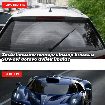
AERODINAMIKA
Zašto limuzine nemaju stražnji brisač, a
SUV-ovi gotovo uvijek imaju?
PREMIJERA