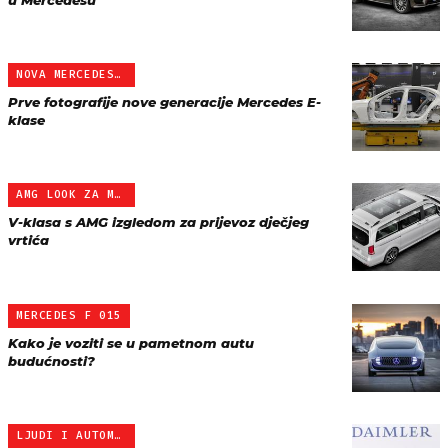
u Mercedesu
NOVA MERCEDES E-KLASA
Prve fotografije nove generacije Mercedes E-
klase
AMG LOOK ZA MERCEDES V K…
V-klasa s AMG izgledom za prijevoz dječjeg
vrtića
MERCEDES F 015
Kako je voziti se u pametnom autu
budućnosti?
LJUDI I AUTOMOBILI