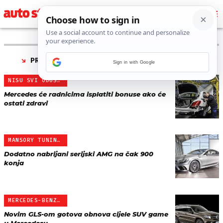
PRONAĐENO 8 REZULTATA ZA TAG “
MERCEDES
”
Sign in with Google
NISU SVI ODUŠEVLJENI
Mercedes će radnicima isplatiti bonuse ako će
ostati zdravi
MANSORY TUNING MERCEDESA
Dodatno nabrijani serijski AMG na čak 900
konja
MERCEDES-BENZ GLS
Novim GLS-om gotova obnova cijele SUV game