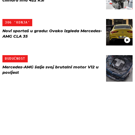
cilindra ima 422 KS!
306 'KONJA'
Novi sportaš u gradu: Ovako izgleda Mercedes-
AMG CLA 35
BUDUĆNOST
Mercedes-AMG šalje svoj brutalni motor V12 u
povijest