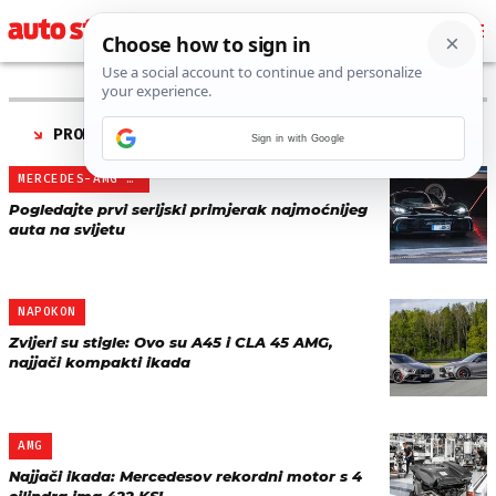
PRONAĐENO 5 REZULTATA ZA TAG “
MERCEDES-AMG
”
Sign in with Google
MERCEDES-AMG ONE
Pogledajte prvi serijski primjerak najmoćnijeg
auta na svijetu
NAPOKON
Zvijeri su stigle: Ovo su A45 i CLA 45 AMG,
najjači kompakti ikada
AMG
Najjači ikada: Mercedesov rekordni motor s 4