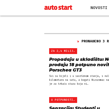
NOVOSTI
PRONAĐENO 3 
ZA 2,4 MILIJUNA EURA
Propadaju u skladištu: N
prodaju 18 potpuno novi
Porschea GT3
Svi su bijeli i u savršenom stanju, s nul
kilometara na satu, a bogati Nizozemac na
je za trkaću stazu koja ni…
U POTPUNOSTI IZ BILJNIH …
Senzacija: Studenti u