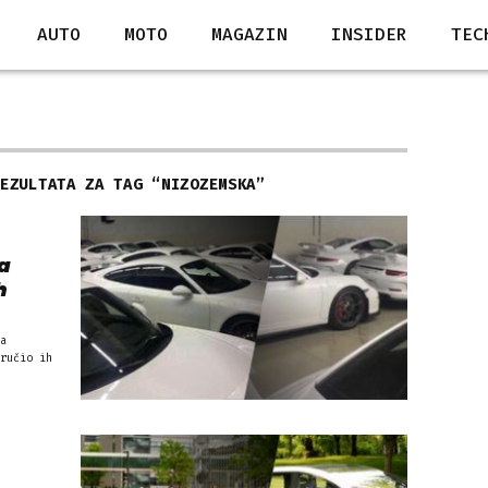
AUTO
MOTO
MAGAZIN
INSIDER
TEC
REZULTATA ZA TAG “
NIZOZEMSKA
”
a
h
a
ručio ih