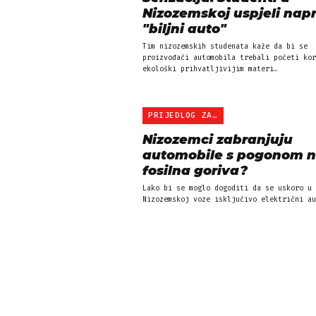
Nizozemskoj uspjeli napr
"biljni auto"
Tim nizozemskih studenata kaže da bi se
proizvođači automobila trebali početi kor
ekološki prihvatljivijim materi…
PRIJEDLOG ZAKONA
Nizozemci zabranjuju
automobile s pogonom 
fosilna goriva?
Lako bi se moglo dogoditi da se uskoro u
Nizozemskoj voze isključivo električni au