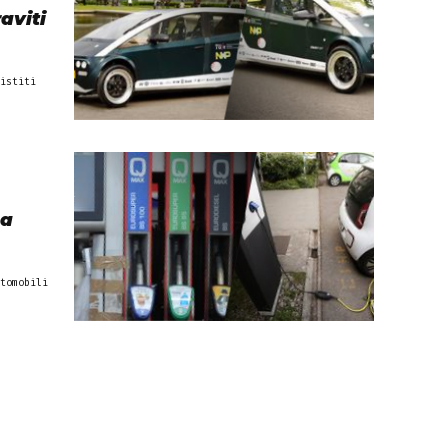
aviti
istiti
na
tomobili