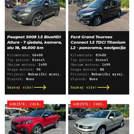
Peugeot 5008 1.5 BlueHDI
Ford Grand Tourneo
Allure - 7 sjedala, kamera,
Connect 1.5 TDCi Titanium
alu 18, 66.000 km
L2 - panorama, navigacija
Kilometara:
66400
Kilometara:
83400
Tip goriva:
Diesel
Tip goriva:
Diesel
Obujam motora:
1499
Obujam motora:
1499
Snaga motora:
96
Snaga motora:
88
Prijenos:
Mehanički mjenjač
Prijenos:
Mehanički mjenjač
Vlasnik:
None
Vlasnik:
None
Saznaj više!
Saznaj više!
GODIŠTE: 2018.
GODIŠTE: 2005.