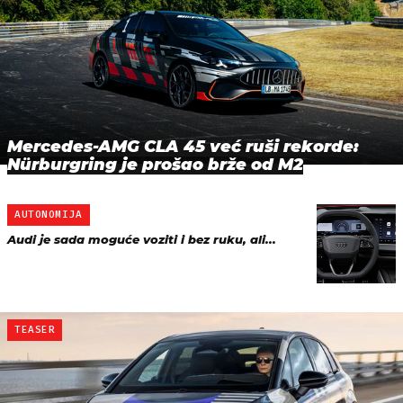
Mercedes-AMG CLA 45 već ruši rekorde:
Nürburgring je prošao brže od M2
AUTONOMIJA
Audi je sada moguće voziti i bez ruku, ali...
TEASER