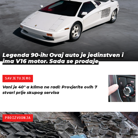
Legenda 90-ih: Ovaj auto je jedinstven i
ima V16 motor. Sada se prodaje
SAVJETUJEMO
Vani je 40° a klima ne radi: Provjerite ovih 7
stvari prije skupog servisa
PROIZVODNJA