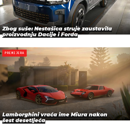
Zbog suše: Nestašica struje zaustavila
proizvodnju Dacije i Forda
PREMIJERA
Lamborghini vraća ime Miura nakon
šest desetljeća