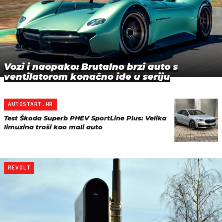
Vozi i naopako: Brutalno brzi auto s
ventilatorom konačno ide u seriju
AUTOSTART.HR
Test Škoda Superb PHEV SportLine Plus: Velika
limuzina troši kao mali auto
REVOLT