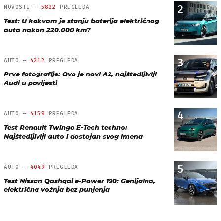
2
NOVOSTI —
5822
PREGLEDA
Test: U kakvom je stanju baterija električnog
auta nakon 220.000 km?
3
AUTO —
4212
PREGLEDA
Prve fotografije: Ovo je novi A2, najštedljiviji
Audi u povijesti
4
AUTO —
4159
PREGLEDA
Test Renault Twingo E-Tech techno:
Najštedljiviji auto i dostojan svog imena
5
AUTO —
4049
PREGLEDA
Test Nissan Qashqai e-Power 190: Genijalno,
električna vožnja bez punjenja