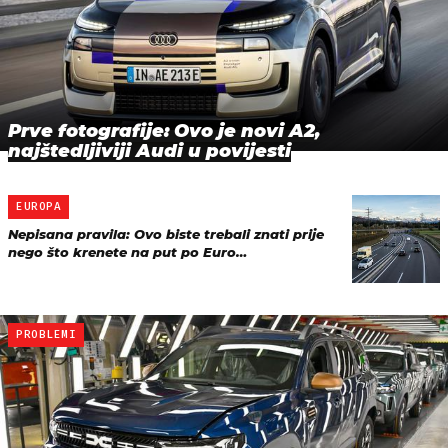
Prve fotografije: Ovo je novi A2,
najštedljiviji Audi u povijesti
EUROPA
Nepisana pravila: Ovo biste trebali znati prije
nego što krenete na put po Euro…
PROBLEMI