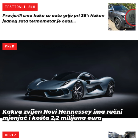
TESTIRALI SMO
Provjerili smo kako se auto grije pri 38°: Nakon
jednog sata termometar je odus…
PREM
Kakva zvijer: Novi Hennessey ima ručni
mjenjač i košta 2,2 milijuna eura
OPREZ