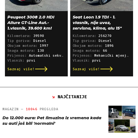
Peugeot 3008 2.0 HDI
Seat Leon 1.9 TDI - 1.
Allure GT-Line Aut.-
vlasnik, nije uvoz,
1.vlasnik, 39.600 km!
servisna, klima, alu 15"
Kilometara:
39590
Kilometara:
256270
Tip goriva:
Diesel
Tip goriva:
Diesel
Obujam motora:
1997
Obujam motora:
1896
Snaga motora:
130
Snaga motora:
66
Prijenos:
Automatski sekvencijski
Prijenos:
Mehanički mjenjač
Vlasnik:
prvi
Vlasnik:
prvi
Saznaj više!
Saznaj više!
NAJČITANIJE
1
MAGAZIN —
10046
PREGLEDA
Do 12.000 eura: Pet limuzina iz vremena kada
su auti još bili 'normalni'