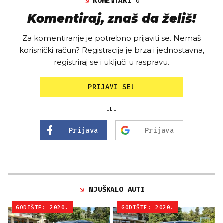
KOMENTARI
0
Komentiraj, znaš da želiš!
Za komentiranje je potrebno prijaviti se. Nemaš
korisnički račun? Registracija je brza i jednostavna,
registriraj se i uključi u raspravu.
PRIJAVI SE!
ILI
Prijava
Prijava
NJUŠKALO AUTI
GODIŠTE: 2020.
GODIŠTE: 2020.