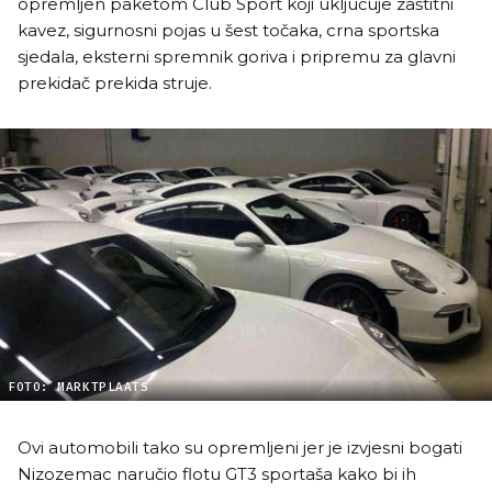
opremljen paketom Club Sport koji uključuje zaštitni
kavez, sigurnosni pojas u šest točaka, crna sportska
sjedala, eksterni spremnik goriva i pripremu za glavni
prekidač prekida struje.
FOTO: MARKTPLAATS
Ovi automobili tako su opremljeni jer je izvjesni bogati
Nizozemac naručio flotu GT3 sportaša kako bi ih