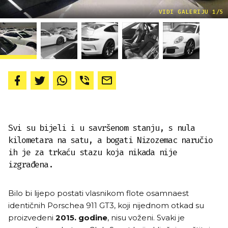
VIDI GALERIJU 1/5
Svi su bijeli i u savršenom stanju, s nula
kilometara na satu, a bogati Nizozemac naručio
ih je za trkaću stazu koja nikada nije
izgrađena.
Bilo bi lijepo postati vlasnikom flote osamnaest
identičnih Porschea 911 GT3, koji nijednom otkad su
proizvedeni
2015. godine
, nisu voženi. Svaki je