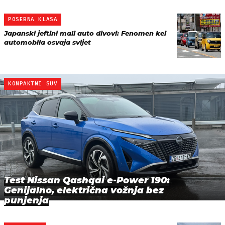
POSEBNA KLASA
Japanski jeftini mali auto divovi: Fenomen kei
automobila osvaja svijet
KOMPAKTNI SUV
Test Nissan Qashqai e-Power 190:
Genijalno, električna vožnja bez
punjenja