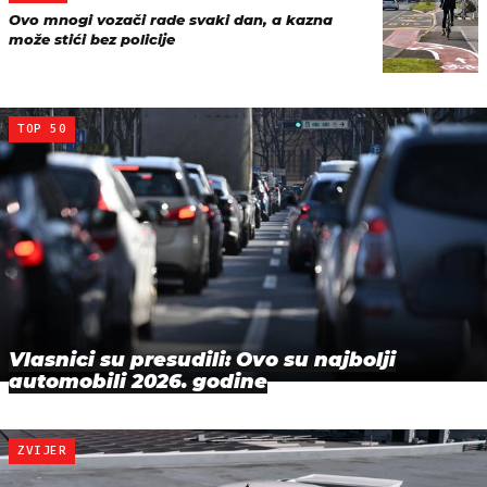
Ovo mnogi vozači rade svaki dan, a kazna
može stići bez policije
TOP 50
Vlasnici su presudili: Ovo su najbolji
automobili 2026. godine
ZVIJER