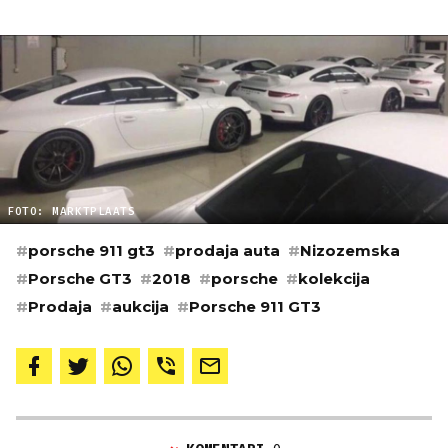
FOTO: MARKTPLAATS
#
porsche 911 gt3
#
prodaja auta
#
Nizozemska
#
Porsche GT3
#
2018
#
porsche
#
kolekcija
#
Prodaja
#
aukcija
#
Porsche 911 GT3