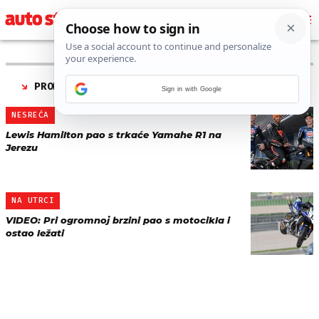
PRONAĐENO 2 REZULTATA ZA TAG “
PAD S MOTORA
”
Sign in with Google
NESREĆA
Lewis Hamilton pao s trkaće Yamahe R1 na
Jerezu
NA UTRCI
VIDEO: Pri ogromnoj brzini pao s motocikla i
ostao ležati