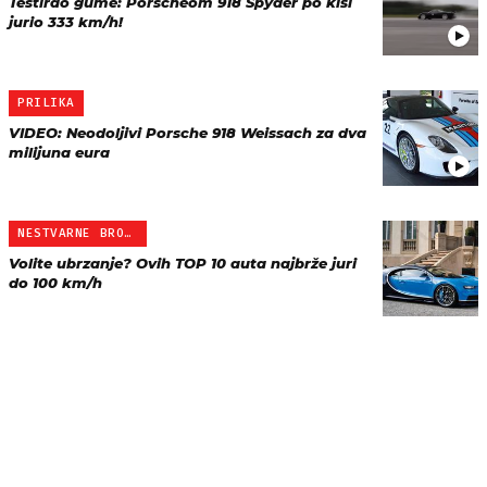
Testirao gume: Porscheom 918 Spyder po kiši
jurio 333 km/h!
PRILIKA
VIDEO: Neodoljivi Porsche 918 Weissach za dva
milijuna eura
NESTVARNE BROJKE
Volite ubrzanje? Ovih TOP 10 auta najbrže juri
do 100 km/h