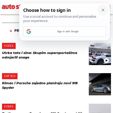
PRONAĐENO 5 REZULTATA ZA TAG “
PORSCHE 918
Sign in with Google
SPYDER
”
VIDEO
Utrka tate i sina: Skupim supersportašima
odmjerili snage
USPJEH
Rimac i Porsche zajedno planiraju novi 918
Spyder
VIDEO