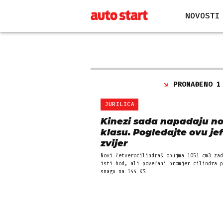
NOVOSTI
PRONAĐENO 1
JURILICA
Kinezi sada napadaju n
klasu. Pogledajte ovu je
zvijer
Novi četverocilindraš obujma 1051 cm3 zad
isti hod, ali povećani promjer cilindra p
snagu na 144 KS