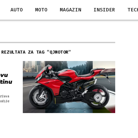
AUTO
MOTO
MAGAZIN
INSIDER
TEC
 REZULTATA ZA TAG “
QJMOTOR
”
ovu
ftinu
ržava
odiže