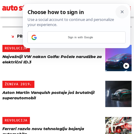
PRONAĐENO 3 REZULTATA ZA TAG “
REVOLUCIJA
”
Sign in with Google
REVOLUCIJA
Najvažniji VW nakon Golfa: Počele narudžbe za
električni ID.3
ŽENEVA 2019.
Aston Martin Vanquish postaje još brutalniji
superautomobil
REVOLUCIJA
Ferrari razvio novu tehnologiju bojenja