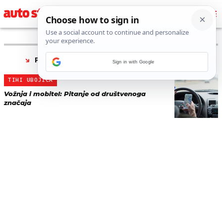
PRONAĐENO 1 REZULTATA ZA TAG “
SMETNJA
”
Sign in with Google
TIHI UBOJICA
Vožnja i mobitel: Pitanje od društvenoga
značaja