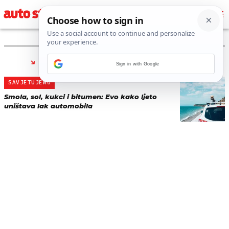
PRONAĐENO 1 REZULTATA ZA TAG “
SMOLA
”
Sign in with Google
SAVJETUJEMO
Smola, sol, kukci i bitumen: Evo kako ljeto
uništava lak automobila