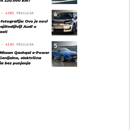
n 220.000 km?
4
O —
4385
PREGLEDA
 fotografije: Ovo je novi
ajštedljiviji Audi u
esti
5
O —
4105
PREGLEDA
 Nissan Qashqai e-Power
Genijalno, električna
ja bez punjenja