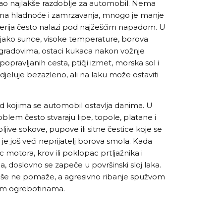
kao najlakše razdoblje za automobil. Nema
nema hladnoće i zamrzavanja, mnogo je manje
roserija često nalazi pod najžešćim napadom. U
 jako sunce, visoke temperature, borova
u gradovima, ostaci kukaca nakon vožnje
opravljanih cesta, ptičji izmet, morska sol i
djeluje bezazleno, ali na laku može ostaviti
 kojima se automobil ostavlja danima. U
lem često stvaraju lipe, topole, platane i
pljive sokove, pupove ili sitne čestice koje se
i je još veći neprijatelj borova smola. Kada
otora, krov ili poklopac prtljažnika i
, doslovno se zapeče u površinski sloj laka.
še ne pomaže, a agresivno ribanje spužvom
tnim ogrebotinama.