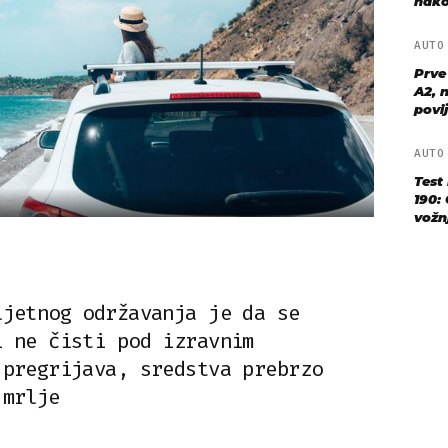
nako
AUT
Prve
A2, n
povij
AUT
Test
190: 
vožn
ljetnog održavanja je da se
i ne čisti pod izravnim
 pregrijava, sredstva prebrzo
 mrlje