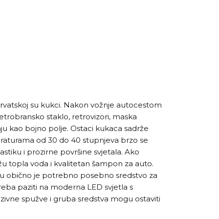
 Hrvatskoj su kukci. Nakon vožnje autocestom
etrobransko staklo, retrovizori, maska
daju kao bojno polje. Ostaci kukaca sadrže
eraturama od 30 do 40 stupnjeva brzo se
lastiku i prozirne površine svjetala. Ako
žu topla voda i kvalitetan šampon za auto.
u obično je potrebno posebno sredstvo za
eba paziti na moderna LED svjetla s
azivne spužve i gruba sredstva mogu ostaviti