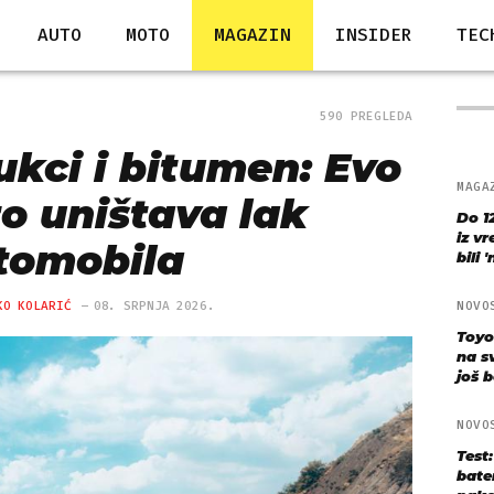
AUTO
MOTO
MAGAZIN
INSIDER
TEC
590 PREGLEDA
ukci i bitumen: Evo
MAGA
to uništava lak
Do 1
iz v
tomobila
bili 
KO KOLARIĆ
08. SRPNJA 2026.
NOVO
Toyo
na s
još bo
NOVO
Test
bate