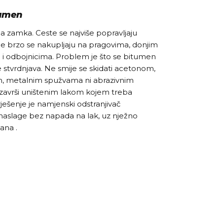
tumen
na zamka. Ceste se najviše popravljaju
kice brzo se nakupljaju na pragovima, donjim
a i odbojnicima. Problem je što se bitumen
 se stvrdnjava. Ne smije se skidati acetonom,
m, metalnim spužvama ni abrazivnim
 završi uništenim lakom kojem treba
o rješenje je namjenski odstranjivač
 naslage bez napada na lak, uz nježno
ana .