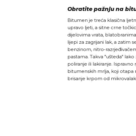
Obratite pažnju na bi
Bitumen je treća klasična ljet
upravo ljeti, a sitne crne toč
dijelovima vrata, blatobranim
lijepi za zagrijani lak, a zatim
benzinom, nitro-razrjeđivače
pastama. Takva "ušteda" lako
poliranje ili lakiranje. Ispravn
bitumenskih mrlja, koji otapa
brisanje krpom od mikrovalak