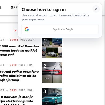
H
OFF
Sign in with Google
NAJČITANIJE
1
ZIN —
10665
PREGLEDA
2.000 eura: Pet limuzina
remena kada su auti još
'normalni'
2
STI —
9018
PREGLEDA
ta radi veliku promjenu
vojim hibridima: Bit će
lji i jeftiniji
3
STI —
5933
PREGLEDA
: U kakvom je stanju
rija električnog auta