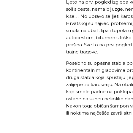
Ljeto na prvi pogled izgleda 
soli s cesta, nema bljuzge, 
kiše... . No upravo se ljeti ka
Hrvatskoj su najveći problemi
smola na obali, lipa i topola 
autocestom, bitumen s friško p
prašina. Sve to na prvi pogled 
trajne tragove.
Posebno su opasna stabla pod
kontinentalnim gradovima prob
druga stabla koja ispuštaju lje
zalijepe za karoseriju. Na obal
kap smole padne na poklopac m
ostane na suncu nekoliko dana
Nakon toga običan šampon vi
ili noktima najčešće završi si