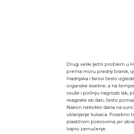
Drugi veliki ljetni problem u
prema moru prednji branik, vj
hladnjaka i farovi često izgle
organske kiseline, a na temp
osuše i počinju nagrizati lak, p
reagirate isti dan, često poma
Nakon nekoliko dana na sunc
uklanjanje kukaca. Posebno tr
plastičnim pokrovima, jer abr
trajno zamućenje.