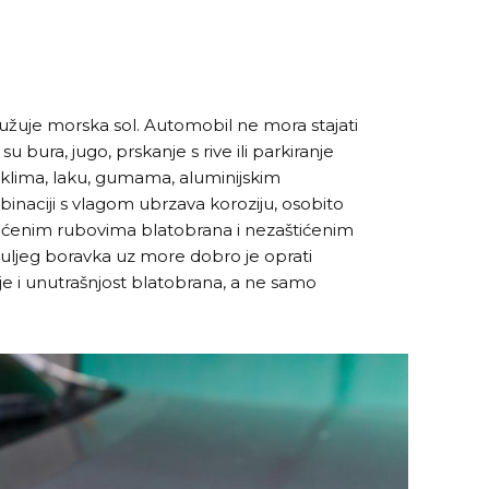
užuje morska sol. Automobil ne mora stajati
u bura, jugo, prskanje s rive ili parkiranje
staklima, laku, gumama, aluminijskim
inaciji s vlagom ubrzava koroziju, osobito
tećenim rubovima blatobrana i nezaštićenim
uljeg boravka uz more dobro je oprati
je i unutrašnjost blatobrana, a ne samo