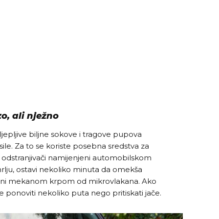
o, ali nježno
ljepljive biljne sokove i tragove pupova
z sile. Za to se koriste posebna sredstva za
sni odstranjivači namijenjeni automobilskom
rlju, ostavi nekoliko minuta da omekša
ukloni mekanom krpom od mikrovlakana. Ako
je ponoviti nekoliko puta nego pritiskati jače.