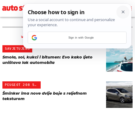
PRONAĐENO 2 REZULTATA ZA TAG “
LAK
”
Sign in with Google
SAVJETUJEMO
Smola, sol, kukci i bitumen: Evo kako ljeto
uništava lak automobila
PEUGEOT 208 S NOVIM BOJA…
Šminker ima nove dvije boje s reljefnom
teksturom