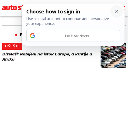
PRONAĐENO 1 REZULTATA ZA TAG “
SUDBINA
”
Sign in with Google
TRŽIŠTE
Dizelaši: Rabljeni na istok Europe, a krntije u
Afriku