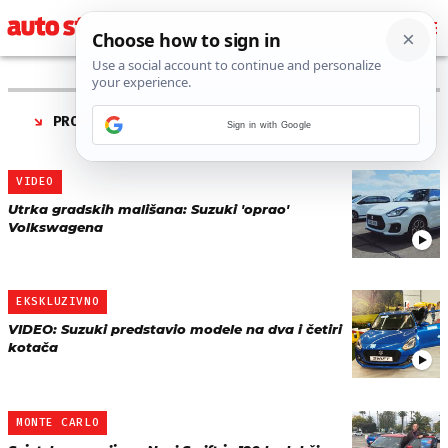
PRONAĐENO 5 REZULTATA ZA TAG “
SUZUKI SWIFT
Sign in with Google
SPORT
”
VIDEO
Utrka gradskih mališana: Suzuki 'oprao'
Volkswagena
EKSKLUZIVNO
VIDEO: Suzuki predstavio modele na dva i četiri
kotača
MONTE CARLO