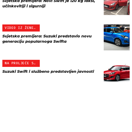
Svjetska premijera: Novi Swift je 120 kg lakši,
učinkovitiji i sigurniji
VIDEO IZ ŽENEVE
Svjetska premijera: Suzuki predstavio novu
generaciju popularnoga Swifta
NA PROLJEĆE STIŽE U EURO…
Suzuki Swift i službeno predstavljen javnosti