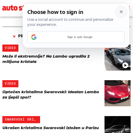
PRONAĐENO 3 REZULTATA ZA TAG “
SWAROVSKI
”
Sign in with Google
VIDEO
Može li ekstremnije? Na Lambo ugradila 2
milijuna kristala
VIDEO
Optočen kristalima Swarovski: Idealan Lambo
za ljepši spol?
SWAROVSKI KRISTALI NA AU…
Ukrašen kristalima Swarovski izložen u Parizu