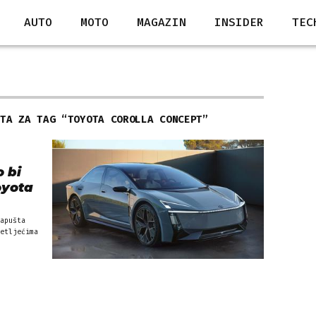
AUTO
MOTO
MAGAZIN
INSIDER
TEC
ATA ZA TAG “
TOYOTA COROLLA CONCEPT
”
 bi
oyota
apušta
etljećima