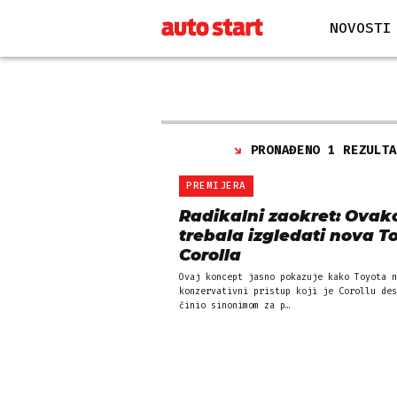
NOVOSTI
PRONAĐENO 1 REZULT
PREMIJERA
Radikalni zaokret: Ovako
trebala izgledati nova T
Corolla
Ovaj koncept jasno pokazuje kako Toyota n
konzervativni pristup koji je Corollu des
činio sinonimom za p…