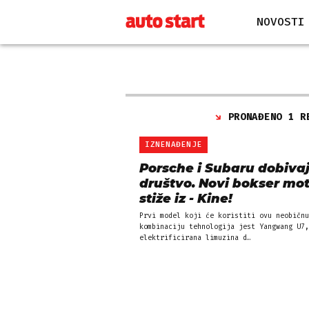
NOVOSTI
PRONAĐENO 1 R
IZNENAĐENJE
Porsche i Subaru dobiva
društvo. Novi bokser mo
stiže iz - Kine!
Prvi model koji će koristiti ovu neobičnu
kombinaciju tehnologija jest Yangwang U7,
elektrificirana limuzina d…