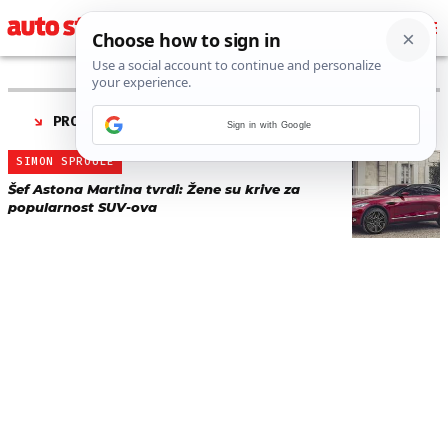
PRONAĐENO 1 REZULTATA ZA TAG “
ŽENE BIRAJU
”
Sign in with Google
SIMON SPROULE
Šef Astona Martina tvrdi: Žene su krive za
popularnost SUV-ova