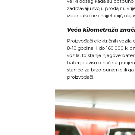
veliki doseg kada su potpuno 
zadržavaju svoju prodajnu vrij
izbor, iako ne i najjeftiniji", ob
Veća kilometraža znači
Proizvođači električnih vozila
8-10 godina ili do 160.000 kil
vozila, to stanje njegove bater
baterije ovisi i o načinu punjen
stanice za brzo punjenje ili 
proizvođači.