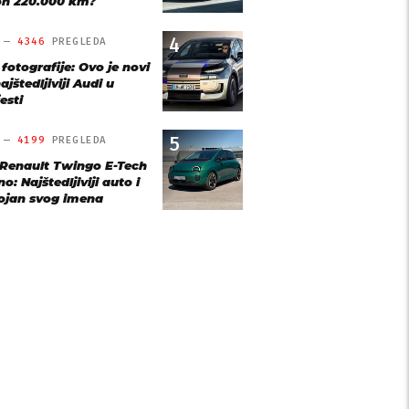
n 220.000 km?
4
O —
4346
PREGLEDA
 fotografije: Ovo je novi
ajštedljiviji Audi u
esti
5
O —
4199
PREGLEDA
 Renault Twingo E-Tech
o: Najštedljiviji auto i
ojan svog imena