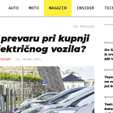
AUTO
MOTO
MAGAZIN
INSIDER
TEC
501 PREGLEDA
 prevaru pri kupnji
MAGA
lektričnog vozila?
Do 1
iz v
bili 
TOSTART
11. RUJNA 2024.
NOVO
Toyo
na s
još bo
NOVO
Test
bate