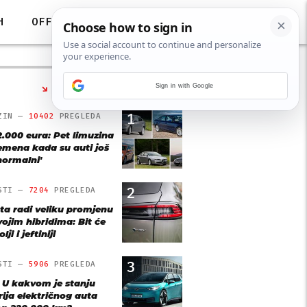
H
OFF
Sign in with Google
NAJČITANIJE
1
ZIN —
10402
PREGLEDA
2.000 eura: Pet limuzina
remena kada su auti još
'normalni'
2
STI —
7204
PREGLEDA
ta radi veliku promjenu
vojim hibridima: Bit će
lji i jeftiniji
3
STI —
5906
PREGLEDA
: U kakvom je stanju
rija električnog auta