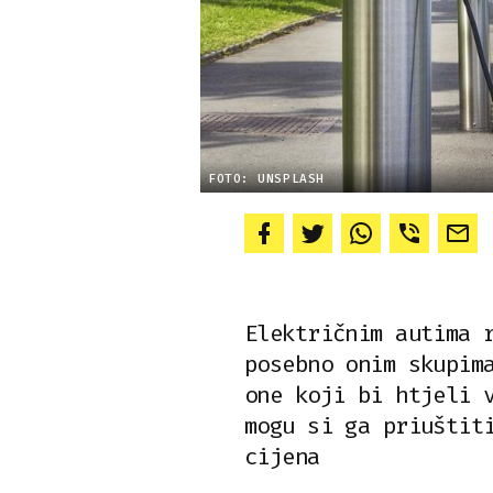
FOTO: UNSPLASH
Električnim autima 
posebno onim skupim
one koji bi htjeli 
mogu si ga priuštit
cijena