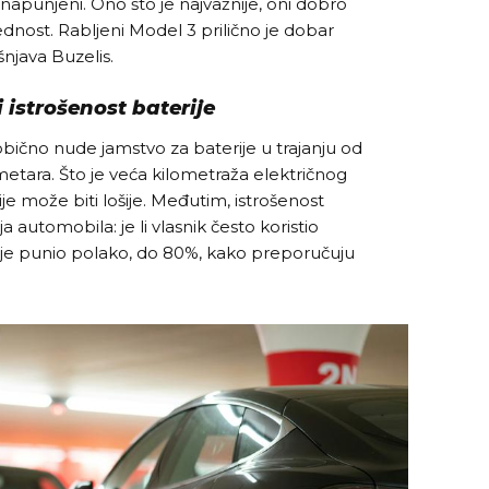
napunjeni. Ono što je najvažnije, oni dobro
ednost. Rabljeni Model 3 prilično je dobar
jašnjava Buzelis.
 istrošenost baterije
 obično nude jamstvo za baterije u trajanju od
ometara. Što je veća kilometraža električnog
ije može biti lošije. Međutim, istrošenost
ja automobila: je li vlasnik često koristio
ga je punio polako, do 80%, kako preporučuju