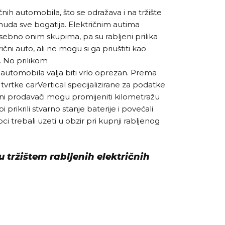
čnih automobila, što se odražava i na tržište
nuda sve bogatija. Električnim autima
sebno onim skupima, pa su rabljeni prilika
trični auto, ali ne mogu si ga priuštiti kao
. No prilikom
 automobila valja biti vrlo oprezan. Prema
 tvrtke carVertical specijalizirane za podatke
i prodavači mogu promijeniti kilometražu
prikrili stvarno stanje baterije i povećali
pci trebali uzeti u obzir pri kupnji rabljenog
 tržištem rabljenih električnih