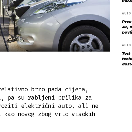
nako
AUT
Prve
A2, n
povij
AUT
Test
techn
dost
relativno brzo pada cijena,
a, pa su rabljeni prilika za
voziti električni auto, ali ne
i kao novog zbog vrlo visokih