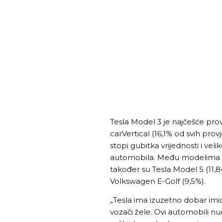
Tesla Model 3 je najčešće prov
carVertical (16,1% od svih provj
stopi gubitka vrijednosti i veli
automobila. Među modelima ele
također su Tesla Model S (11,84
Volkswagen E-Golf (9,5%).
„Tesla ima izuzetno dobar imidž
vozači žele. Ovi automobili nud